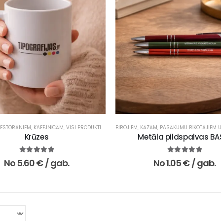
ESTORĀNIEM, KAFEJNĪCĀM
,
VISI PRODUKTI
BIROJIEM
,
KĀZĀM, PASĀKUMU RĪKOTĀJIEM UN 
Krūzes
Metāla pildspalvas BA
5.00
no 5
5.00
no 5
No
5.60
€
/ gab.
No
1.05
€
/ gab.