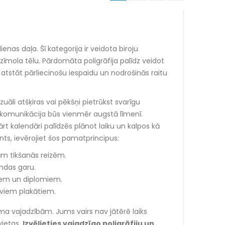
as daļa. Šī kategorija ir veidota biroju
zīmola tēlu. Pārdomāta poligrāfija palīdz veidot
 atstāt pārliecinošu iespaidu un nodrošinās raitu
uāli atšķiras vai pēkšņi pietrūkst svarīgu
 komunikācija būs vienmēr augstā līmenī.
rt kalendāri palīdzēs plānot laiku un kalpos kā
ents, ievērojiet šos pamatprincipus:
ām tikšanās reizēm.
ndas garu.
ātiem un diplomiem.
īviem plakātiem.
a vajadzībām. Jums vairs nav jātērē laiks
vietas.
Izvēlieties vajadzīgo poligrāfiju un