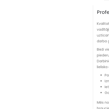
Profe
Kvalita
vadītāj
uzticam
darba g
Bieži v
piederu
Darbini
lielisk
Pa
Iz
Ie
Ga
Mēs no
brauci