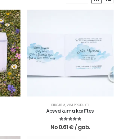
RESTORĀNIEM, KAFEJNĪCĀM
,
SKOLĀM UN IZGLĪTĪBAS IESTĀDĒM
BIROJIEM
,
VISI PRODUKTI
,
VESELĪBAS APRŪPES IESTĀD
Apsveikuma kartītes
5.00
no 5
No
0.61
€
/ gab.