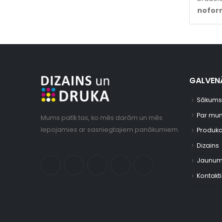
noform
GALVENĀ
Sākums
Par mu
Mums patīk tas, ko mēs darām un mēs
lepojamies ar sasniegtajiem panākumiem.
Produkc
Dizains
Jaunum
Kontakti