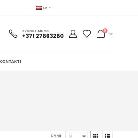
LV
ZVANIET MUMS
0
+371 27863280
KONTAKTI
Rādīt: