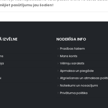
ējiet pasūtījumu jau šodien!
 IZVĒLNE
NODERĪGA INFO
Prasības failiem
ms
Mans konts
ija
Vēlmju saraksts
Apmaksa un piegāde
i
Atgriešanas un atmaksas polit
Noteikumi un nosacījumi
Privātuma politika