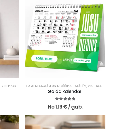
ODUKTI
,
VISI PRODUKTI
BIROJIEM
,
SKOLĀM UN IZGLĪTĪBAS IESTĀDĒM
,
VISI PRODUKTI
Galda kalendāri
5.00
no 5
No
1.19
€
/ gab.