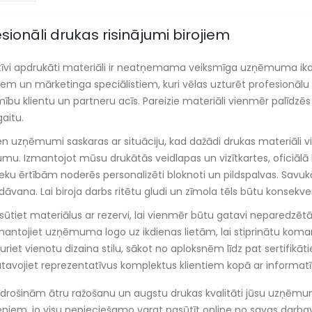
sionāli drukas risinājumi birojiem
tīvi apdrukāti materiāli ir neatņemama veiksmīga uzņēmuma ikdien
iem un mārketinga speciālistiem, kuri vēlas uzturēt profesionālu 
ību klientu un partneru acīs. Pareizie materiāli vienmēr palīdzēs
aitu.
ien uzņēmumi saskaras ar situāciju, kad dažādi drukas materiāli viz
mu. Izmantojot mūsu drukātās veidlapas un vizītkartes, oficiālā
eku ērtībām noderēs personalizēti bloknoti un pildspalvas. Savukā
a dāvana. Lai biroja darbs ritētu gludi un zīmola tēls būtu konsekv
sūtiet materiālus ar rezervi, lai vienmēr būtu gatavi neparedzēt
mantojiet uzņēmuma logo uz ikdienas lietām, lai stiprinātu koma
turiet vienotu dizaina stilu, sākot no aploksnēm līdz pat sertifik
tavojiet reprezentatīvus komplektus klientiem kopā ar informat
drošinām ātru ražošanu un augstu drukas kvalitāti jūsu uzņēmum
eniem, jo visu nepieciešamo varat pasūtīt online no savas darba