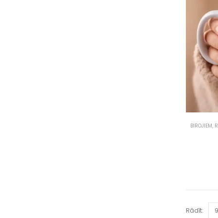
BIROJIEM
,
R
Rādīt: