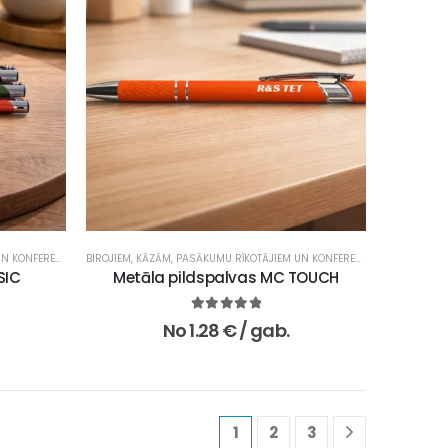
KONFERENCĒM
,
BIROJIEM
REKLĀMAS UN MĀRKETINGA AĢENTŪRĀM
,
KĀZĀM, PASĀKUMU RĪKOTĀJIEM UN KONFERENCĒM
,
SKOLĀM UN IZGLĪTĪBAS IESTĀ
,
REKLĀMAS 
SIC
Metāla pildspalvas MC TOUCH
5.00
no 5
No
1.28
€
/ gab.
1
2
3