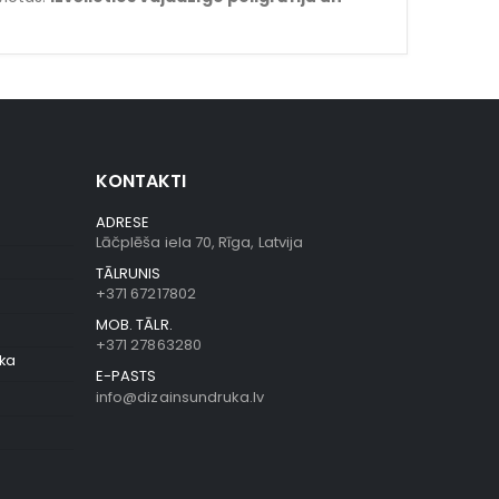
KONTAKTI
ADRESE
Lāčplēša iela 70, Rīga, Latvija
TĀLRUNIS
+371 67217802
MOB. TĀLR.
+371 27863280
ika
E-PASTS
info@dizainsundruka.lv