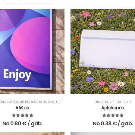
ZĀM, PASĀKUMU RĪKOTĀJIEM UN KONFERENCĒM
,
REKLĀMAS UN MĀRKETINGA AĢENTŪRĀM
BIROJIEM
,
VISI PRODUKTI
,
Afišas
Aploksnes
5.00
no 5
5.00
no 5
No
0.80
€
/ gab.
No
0.38
€
/ gab.