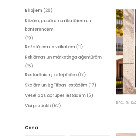
Birojiem
(20)
Kāzām, pasākumu rīkotājiem un
konferencēm
(19)
Ražotājiem un veikaliem
(11)
Reklāmas un mārketinga aģentūrām
(15)
Restorāniem, kafejnīcām
(17)
Skolām un izglītības iestādēm
(17)
Veselības aprūpes iestādēm
(6)
BIROJIEM
,
KĀ
Visi produkti
(52)
Cena