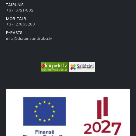
TĀLRUNIS
+371 67217802
MOB. TĀLR.
+371 27863280
E-PASTS
info@dizainsundruka.lv