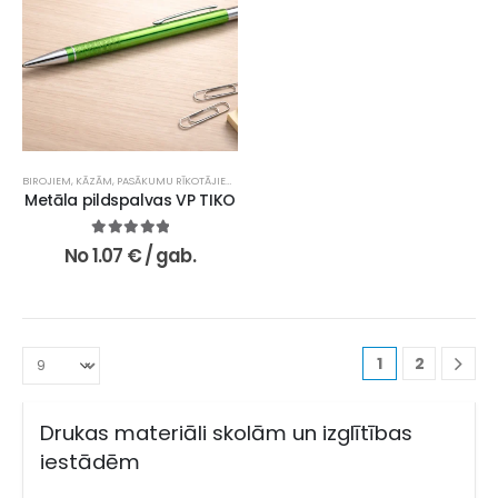
BIROJIEM
,
KĀZĀM, PASĀKUMU RĪKOTĀJIEM UN KONFERENCĒM
,
REKLĀMAS UN MĀRKETINGA AĢ
Metāla pildspalvas VP TIKO
5.00
no 5
No
1.07
€
/ gab.
1
2
Drukas materiāli skolām un izglītības
iestādēm