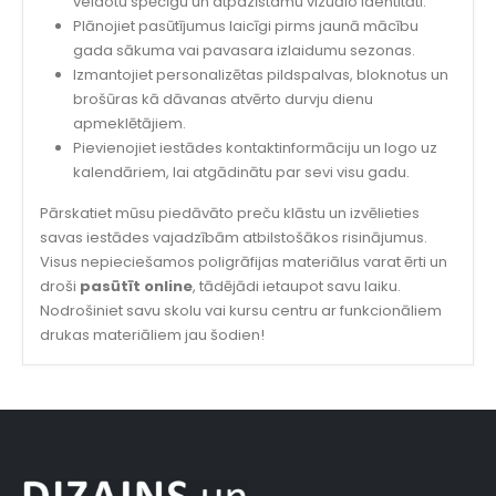
veidotu spēcīgu un atpazīstamu vizuālo identitāti.
Plānojiet pasūtījumus laicīgi pirms jaunā mācību
gada sākuma vai pavasara izlaidumu sezonas.
Izmantojiet personalizētas pildspalvas, bloknotus un
brošūras kā dāvanas atvērto durvju dienu
apmeklētājiem.
Pievienojiet iestādes kontaktinformāciju un logo uz
kalendāriem, lai atgādinātu par sevi visu gadu.
Pārskatiet mūsu piedāvāto preču klāstu un izvēlieties
savas iestādes vajadzībām atbilstošākos risinājumus.
Visus nepieciešamos poligrāfijas materiālus varat ērti un
droši
pasūtīt online
, tādējādi ietaupot savu laiku.
Nodrošiniet savu skolu vai kursu centru ar funkcionāliem
drukas materiāliem jau šodien!