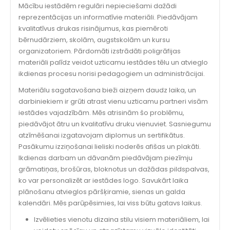
Mācību iestādēm regulāri nepieciešami dažādi
reprezentācijas un informatīvie materiāli. Piedāvājam
kvalitatīvus drukas risinājumus, kas piemēroti
bērnudārziem, skolām, augstskolām un kursu
organizatoriem. Pārdomāti izstrādāti poligrāfijas
materiāli palīdz veidot uzticamu iestādes tēlu un atvieglo
ikdienas procesu norisi pedagogiem un administrācijai.
Materiālu sagatavošana bieži aizņem daudz laika, un
darbiniekiem ir grūti atrast vienu uzticamu partneri visām
iestādes vajadzībām. Mēs atrisinām šo problēmu,
piedāvājot ātru un kvalitatīvu druku vienuviet. Sasniegumu
atzīmēšanai izgatavojam diplomus un sertifikātus.
Pasākumu izziņošanai lieliski noderēs afišas un plakāti.
Ikdienas darbam un dāvanām piedāvājam piezīmju
grāmatiņas, brošūras, bloknotus un dažādas pildspalvas,
ko var personalizēt ar iestādes logo. Savukārt laika
plānošanu atvieglos pāršķiramie, sienas un galda
kalendāri. Mēs parūpēsimies, lai viss būtu gatavs laikus.
Izvēlieties vienotu dizaina stilu visiem materiāliem, lai