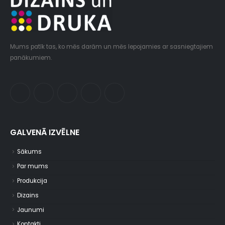
Mums patīk tas, ko mēs darām un mēs lepojamies ar sasniegtajiem
panākumiem.
GALVENĀ IZVĒLNE
Sākums
Par mums
Produkcija
Dizains
Jaunumi
Kontakti