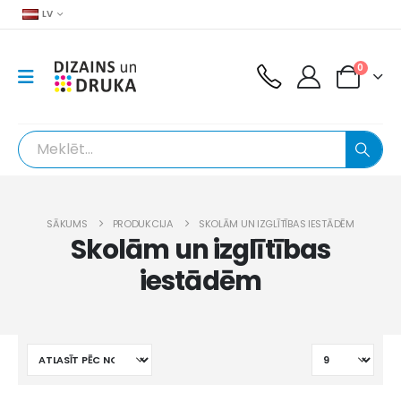
LV
0
SĀKUMS
PRODUKCIJA
SKOLĀM UN IZGLĪTĪBAS IESTĀDĒM
Skolām un izglītības
iestādēm