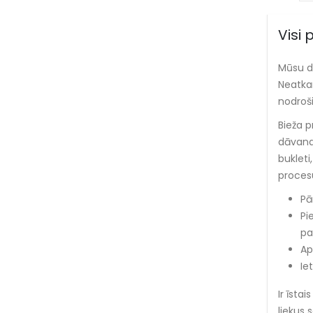
Visi 
Mūsu d
Neatkar
nodroši
Bieža p
dāvanas
bukleti
procesu
Pār
Pi
pa
Ap
Ie
Ir īsta
liekus 