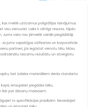
kas meklē uzticamus poligrāfijas risinājumus.
 visu vienuviet. Laiks ir vērtīgs resurss, tāpēc
. Jums vairs nav jāmeklē vairāki piegādātāji.
 Ja jums vajadzīgas vizītkartes un korporatīvās
ienu partneri, jūs iegūstat vienotu tēlu. Mūsu
ai nodrošinātu teicamu rezultātu un atvieglotu
papīru, bet izdales materiāliem derēs standarta
kopā, ietaupīsiet piegādes laiku.
 līdz pat dāvanu maisiņiem.
elāgojiet to specifikācijas prasībām. Neveidojiet
ien un ietaupiet laiku.