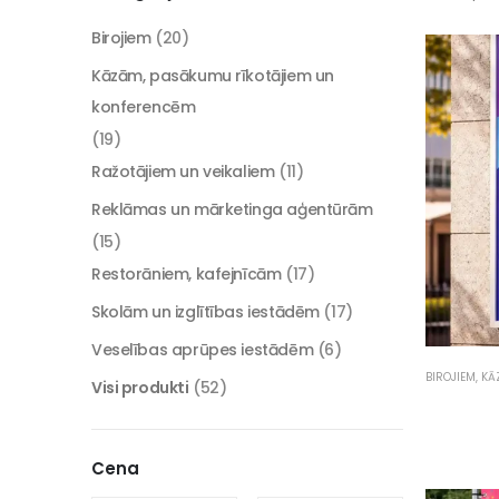
Birojiem
(20)
Kāzām, pasākumu rīkotājiem un
konferencēm
(19)
Ražotājiem un veikaliem
(11)
Reklāmas un mārketinga aģentūrām
(15)
Restorāniem, kafejnīcām
(17)
Skolām un izglītības iestādēm
(17)
Veselības aprūpes iestādēm
(6)
BIROJIEM
,
KĀ
Visi produkti
(52)
Cena