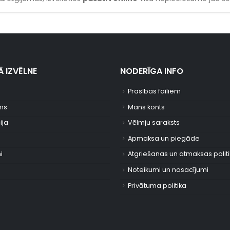
 IZVĒLNE
NODERĪGA INFO
Prasības failiem
ms
Mans konts
ija
Vēlmju saraksts
Apmaksa un piegāde
i
Atgriešanas un atmaksas polit
Noteikumi un nosacījumi
Privātuma politika