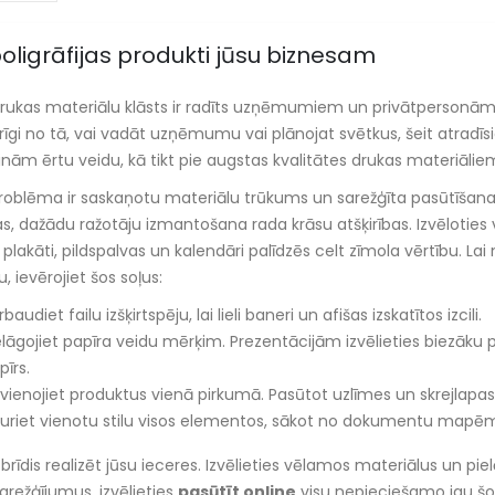
poligrāfijas produkti jūsu biznesam
rukas materiālu klāsts ir radīts uzņēmumiem un privātpersonām, 
īgi no tā, vai vadāt uzņēmumu vai plānojat svētkus, šeit atradīsiet
nām ērtu veidu, kā tikt pie augstas kvalitātes drukas materiāliem
roblēma ir saskaņotu materiālu trūkums un sarežģīta pasūtīšana.
, dažādu ražotāju izmantošana rada krāsu atšķirības. Izvēloties v
, plakāti, pildspalvas un kalendāri palīdzēs celt zīmola vērtību. L
, ievērojiet šos soļus:
baudiet failu izšķirtspēju, lai lieli baneri un afišas izskatītos izcili.
elāgojiet papīra veidu mērķim. Prezentācijām izvēlieties biezāku 
pīrs.
vienojiet produktus vienā pirkumā. Pasūtot uzlīmes un skrejlapas 
turiet vienotu stilu visos elementos, sākot no dokumentu mapēm
is brīdis realizēt jūsu ieceres. Izvēlieties vēlamos materiālus un pi
sarežģījumus, izvēlieties
pasūtīt online
visu nepieciešamo jau šod