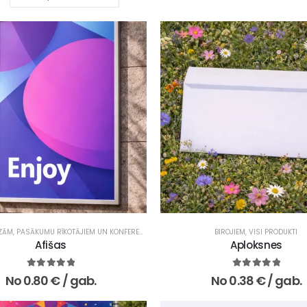
ZĀM, PASĀKUMU RĪKOTĀJIEM UN KONFERENCĒM
,
REKLĀMAS UN MĀRKETINGA AĢENTŪRĀM
BIROJIEM
,
VISI PRODUKTI
,
Afišas
Aploksnes
5.00
no 5
5.00
no 5
No
0.80
€
/ gab.
No
0.38
€
/ gab.