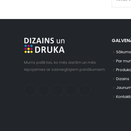
GALVENĀ
Sākums
Par mu
Mums patīk tas, ko mēs darām un mēs
lepojamies ar sasniegtajiem panākumiem.
Produkc
Dizains
Jaunum
Kontakti