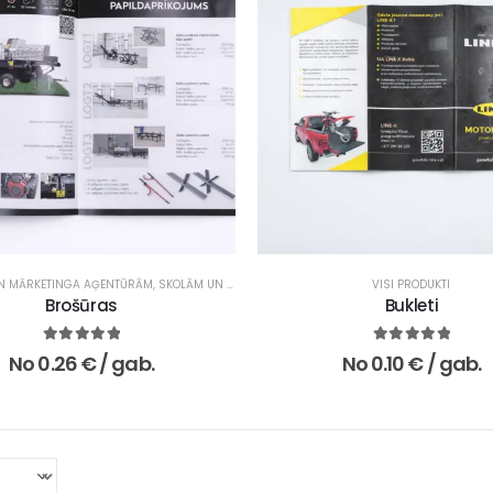
N MĀRKETINGA AĢENTŪRĀM
,
SKOLĀM UN IZGLĪTĪBAS IESTĀDĒM
,
VISI PRODUKTI
VISI PRODUKTI
Brošūras
Bukleti
5.00
no 5
5.00
no 5
No
0.26
€
/ gab.
No
0.10
€
/ gab.