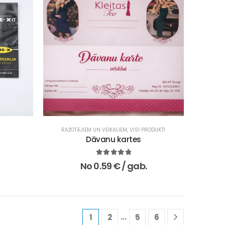
RAŽOTĀJIEM UN VEIKALIEM
,
VISI PRODUKTI
Dāvanu kartes
5.00
no 5
No
0.59
€
/ gab.
…
1
2
5
6