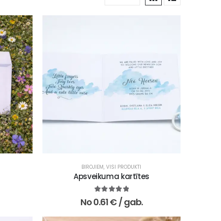
RESTORĀNIEM, KAFEJNĪCĀM
,
SKOLĀM UN IZGLĪTĪBAS IESTĀDĒM
BIROJIEM
,
VISI PRODUKTI
,
VESELĪBAS APRŪPES IESTĀD
Apsveikuma kartītes
5.00
no 5
No
0.61
€
/ gab.