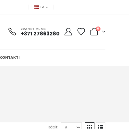
LV
ZVANIET MUMS
0
+371 27863280
KONTAKTI
Rādīt: