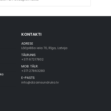
KONTAKTI
ADRESE
Lāčplēša iela 70, Rīga, Latvija
TĀLRUNIS
+371 67217802
MOB. TĀLR.
+371 27863280
ika
E-PASTS
info@dizainsundruka.lv