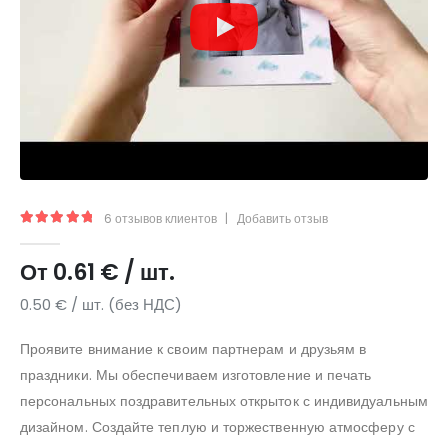
6
отзывов клиентов
|
Добавить отзыв
5.00
из 5
От
0.61
€
/ шт.
0.50
€
/ шт. (без НДС)
Проявите внимание к своим партнерам и друзьям в
праздники. Мы обеспечиваем изготовление и печать
персональных поздравительных открыток с индивидуальным
дизайном. Создайте теплую и торжественную атмосферу с