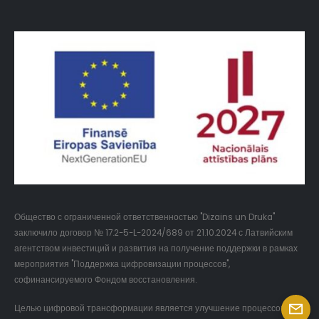
Общество с ограниченной ответственностью "Dizains un Druka"
заключило договор № 17.2-5-L-2024/689 от 21.10.2024 с Латвийским
агентством инвестиций и развития на получение поддержки в рамках
мероприятия "Поддержка цифровизации процессов",
софинансируемого Фондом восстановления.
Целью цифровой трансформации является улучшение процессов