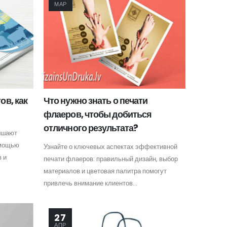
МАР
ов, как
Что нужно знать о печати
флаеров, чтобы добиться
отличного результата?
вышают
омощью
Узнайте о ключевых аспектах эффективной
в и
печати флаеров: правильный дизайн, выбор
материалов и цветовая палитра помогут
привлечь внимание клиентов...
27
АПР