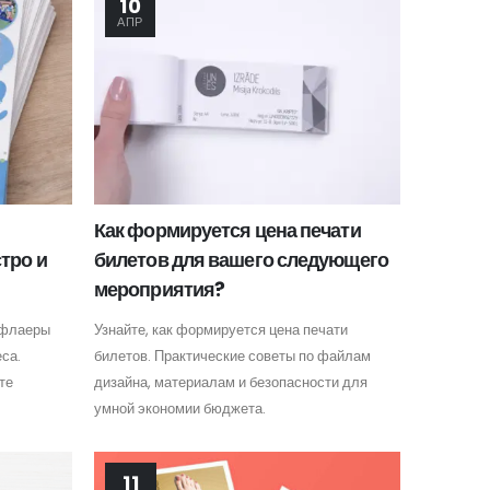
10
АПР
Как формируется цена печати
тро и
билетов для вашего следующего
мероприятия?
ь флаеры
Узнайте, как формируется цена печати
са.
билетов. Практические советы по файлам
те
дизайна, материалам и безопасности для
умной экономии бюджета.
11