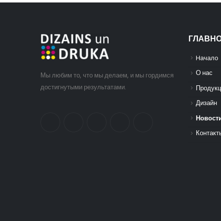
ГЛАВН
Hачало
О нас
Мы любим то, что мы делаем, и мы гордимся
достигнутыми результатами.
Продукц
Дизайн
Новост
Контакт