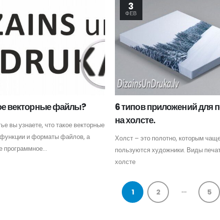
3
ФЕВ
ое векторные файлы?
6 типов приложений для 
на холсте.
тье вы узнаете, что такое векторные
 функции и форматы файлов, а
Холст – это полотно, которым чаще
е программное...
пользуются художники. Виды печат
холсте
…
1
2
5