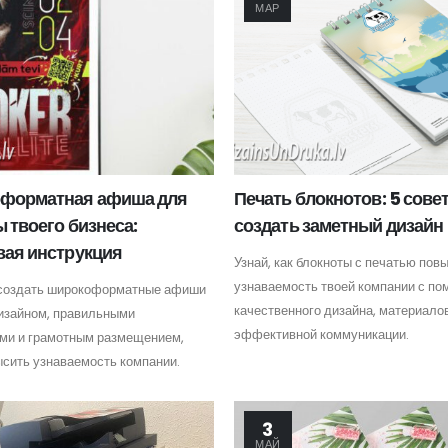
МАР
форматная афиша для
Печать блокнотов: 5 совет
 твоего бизнеса:
создать заметный дизайн
ая инструкция
Узнай, как блокноты с печатью по
узнаваемость твоей компании с п
к создать широкоформатные афиши
качественного дизайна, материало
дизайном, правильными
эффективной коммуникации.
ми и грамотным размещением,
ысить узнаваемость компании.
3
МАЙ