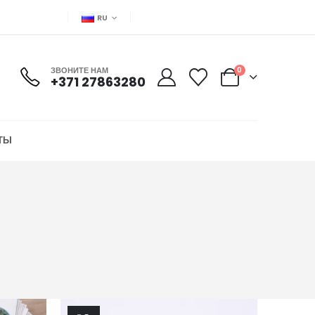
RU
ЗВОНИТЕ НАМ
0
+371 27863280
ТЫ