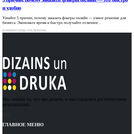
и удобно
Узнайте 5 причин, почему заказать флаеры онлайн — умное решение для
бизнеса. Экономьте время и быстро получайте отличное...
К
КОММЕНТАРИИ
ОТКЛЮЧЕНЫ
ЗАПИСИ
5
ПРИЧИН,
ПОЧЕМУ
ЗАКАЗАТЬ
ФЛАЕРЫ
ОНЛАЙН
—
ЭТО
БЫСТРО
И
УДОБНО
Мы любим то, что мы делаем, и мы гордимся достигнутыми
результатами.
ГЛАВНОЕ МЕНЮ