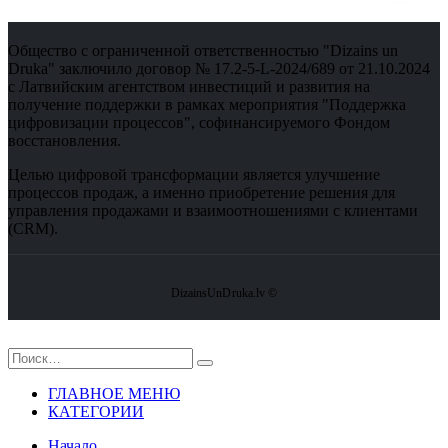
Общество с ограниченной ответственностью "Dizains un
Druka" заключило договор № 17.2-5-L-2024/689 от 21.10.2024
с Латвийским агентством инвестиций и развития на
получение поддержки в рамках мероприятия "Поддержка
цифровизации процессов", софинансируемого Фондом
восстановления.
Целью цифровой трансформации является улучшение
процессов продаж, а именно приобретение решения для
управления продажами и взаимоотношениями с клиентами
(CRM).
DizainsUnDruka.lv ©
ГЛАВНОЕ МЕНЮ
КАТЕГОРИИ
Hачало