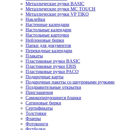
Металлические ручки BASIC
Металлические ручки MC TOUCH
Металлические ручки VP TIKO
Наклейки
Настенные календари
Настольные календари
Настольные карточки
Нейлоновые бирки
Папки для документов
Перекидные календари
Плакаты
Пластиковые ручки BASIC
Пластиковые ручки ERIS
Пластиковые ручки PACO
Подарочные карты
Подарочные пакеты со шнуровыми ручками
Поздравительные открытки
Приглашения
Самокопирующиеся бланки
Сатиновые бирки
Сертификаты
Толстовки
Флаеры
Фотокниги
Футболки