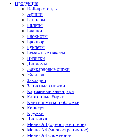
Продукция
Roll-up стенды
Афиши
Баннеры
Билеты
Бланки
Блокноты
Брошюры
Буклеты
Бумажные пакеты
Визитки
Дипломы
Жаккардовые бирки
Журналы
Закладки
Записные книжки
Карманные календари
Картонные бирки
Книги в мягкой обложке
Конверты
Кружки
Листовки
Меню A3 (одностраничное)
Меню A4 (многостраничное)
Меню A4 сложенное