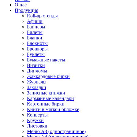
О нас
Продукция
Roll-up стенды
Афиши
Баннеры
Билеты
Бланки
Блокноты
Брошюры
Буклеты
Бумажные пакеты
Визитки
Дипломы
Жаккардовые бирки
Журналы
Закладки
Записные книжки
Карманные календари
Картонные бирки
Книги в мягкой обложке
Конверты
Кружки
Листовки
Меню A3 (одностраничное)
Меню A4 (многостраничное)