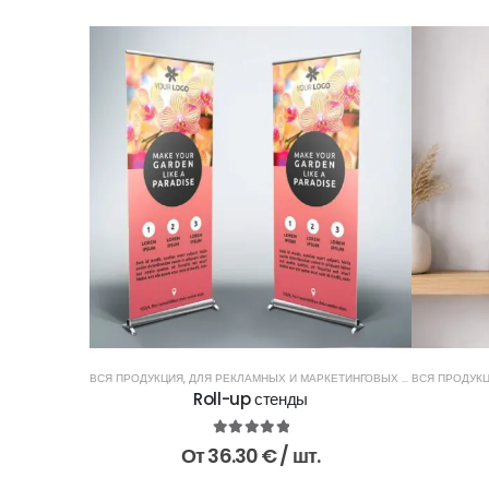
ВСЯ ПРОДУКЦИЯ
,
ДЛЯ РЕКЛАМНЫХ И МАРКЕТИНГОВЫХ АГЕНТСТВ
ВСЯ ПРОДУК
,
ДЛЯ
Roll-up стенды
5.00
из 5
От
36.30
€
/ шт.