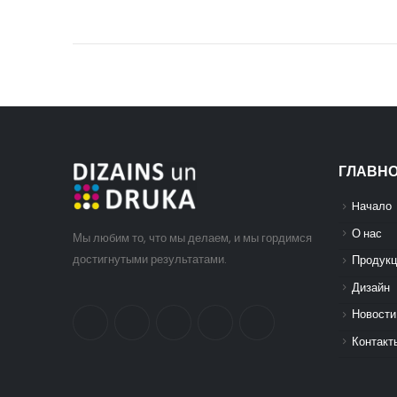
ГЛАВН
Hачало
О нас
Мы любим то, что мы делаем, и мы гордимся
достигнутыми результатами.
Продукц
Дизайн
Новости
Контакт