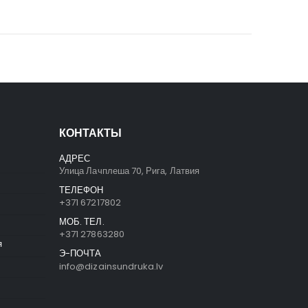
КОНТАКТЫ
АДРЕС
Улица Лачплеша 70, Рига, Латвия
ТЕЛЕФОН
+371 67217802
МОБ. ТЕЛ.
+371 27863280
я
Э-ПОЧТА
info@dizainsundruka.lv