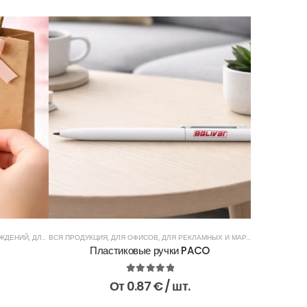
ЕЖДЕНИЙ
,
ДЛЯ ПРОИЗВОДИТЕЛЕЙ И МАГАЗИНОВ
ВСЯ ПРОДУКЦИЯ
,
ДЛЯ ОФИСОВ
,
ДЛЯ РЕКЛАМНЫХ И МАРКЕТИНГОВЫХ АГЕНТСТВ
,
ДЛЯ РЕКЛАМНЫХ И МАРКЕТИНГОВЫХ 
ВСЯ ПРОДУКЦИ
Пластиковые ручки PACO
5.00
из 5
От
0.87
€
/ шт.