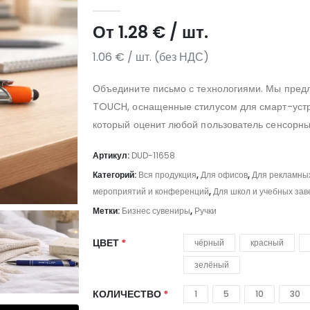
5.00
из 5
От
1.28
€
/ шт.
1.06
€
/ шт. (без НДС)
Объедините письмо с технологиями. Мы предл
TOUCH, оснащенные стилусом для смарт-устр
который оценит любой пользователь сенсорных
Артикул:
DUD-11658
Категорий:
Вся продукция
,
Для офисов
,
Для рекламных
мероприятий и конференций
,
Для школ и учебных за
Метки:
Бизнес сувениры
,
Ручки
ЦВЕТ
чёрный
красный
зелёный
КОЛИЧЕСТВО
1
5
10
30