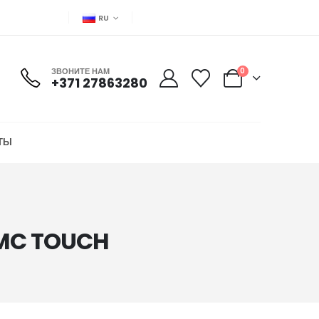
RU
ЗВОНИТЕ НАМ
0
+371 27863280
ТЫ
 MC TOUCH