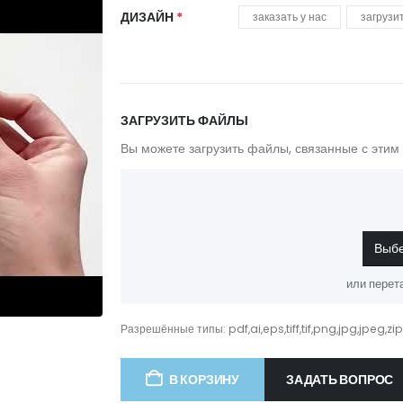
ДИЗАЙН
заказать у нас
загрузи
ЗАГРУЗИТЬ ФАЙЛЫ
Вы можете загрузить файлы, связанные с этим
Выб
или пере
Разрешённые типы: pdf,ai,eps,tiff,tif,png,jpg,jpeg,zi
В КОРЗИНУ
ЗАДАТЬ ВОПРОС