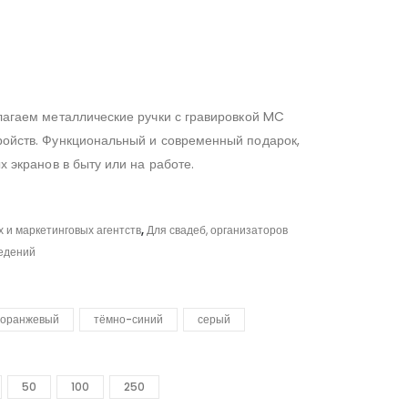
агаем металлические ручки с гравировкой MC
ойств. Функциональный и современный подарок,
 экранов в быту или на работе.
 и маркетинговых агентств
,
Для свадеб, организаторов
ведений
оранжевый
тёмно-синий
серый
50
100
250