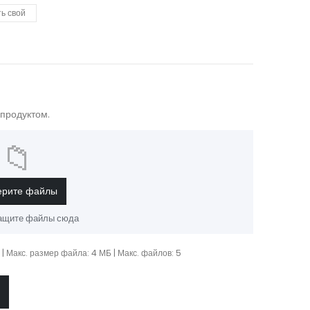
ть свой
 продуктом.
📁
ерите файлы
тащите файлы сюда
p | Макс. размер файла: 4 МБ | Макс. файлов: 5