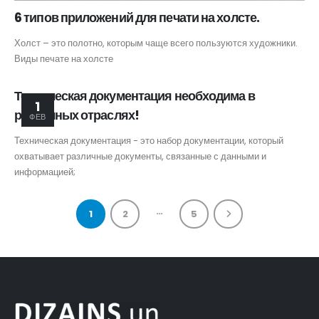
6 типов приложений для печати на холсте.
Холст – это полотно, которым чаще всего пользуются художники.
Виды печате на холсте
Техническая документация необходима в
1
различных отраслях!
ФЕВ
Техническая документация - это набор документации, который
охватывает различные документы, связанные с данными и
информацией;
…
1
2
5