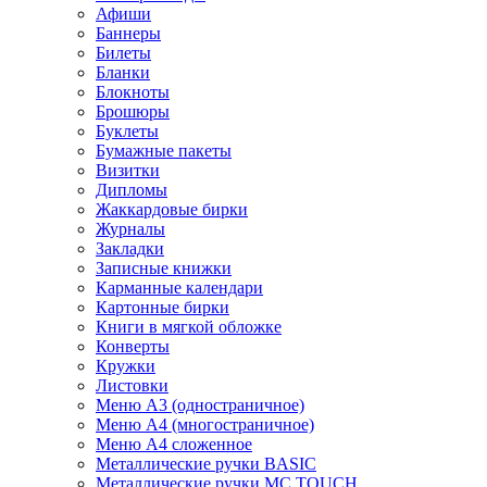
Афиши
Баннеры
Билеты
Бланки
Блокноты
Брошюры
Буклеты
Бумажные пакеты
Визитки
Дипломы
Жаккардовые бирки
Журналы
Закладки
Записные книжки
Карманные календари
Картонные бирки
Книги в мягкой обложке
Конверты
Кружки
Листовки
Меню A3 (одностраничное)
Меню A4 (многостраничное)
Меню A4 сложенное
Металлические ручки BASIC
Металлические ручки MC TOUCH