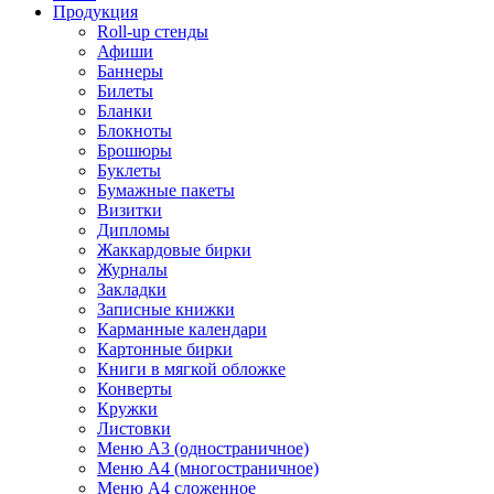
Продукция
Roll-up стенды
Афиши
Баннеры
Билеты
Бланки
Блокноты
Брошюры
Буклеты
Бумажные пакеты
Визитки
Дипломы
Жаккардовые бирки
Журналы
Закладки
Записные книжки
Карманные календари
Картонные бирки
Книги в мягкой обложке
Конверты
Кружки
Листовки
Меню A3 (одностраничное)
Меню A4 (многостраничное)
Меню A4 сложенное