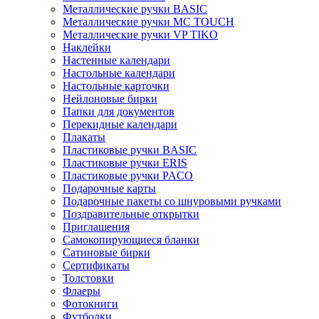
Металлические ручки BASIC
Металлические ручки MC TOUCH
Металлические ручки VP TIKO
Наклейки
Настенные календари
Настольные календари
Настольные карточки
Нейлоновые бирки
Папки для документов
Перекидные календари
Плакаты
Пластиковые ручки BASIC
Пластиковые ручки ERIS
Пластиковые ручки PACO
Подарочные карты
Подарочные пакеты со шнуровыми ручками
Поздравительные открытки
Приглашения
Самокопирующиеся бланки
Сатиновые бирки
Сертификаты
Толстовки
Флаеры
Фотокниги
Футболки