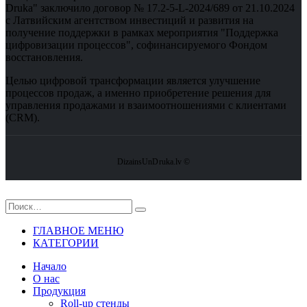
Druka" заключило договор № 17.2-5-L-2024/689 от 21.10.2024
с Латвийским агентством инвестиций и развития на
получение поддержки в рамках мероприятия "Поддержка
цифровизации процессов", софинансируемого Фондом
восстановления.
Целью цифровой трансформации является улучшение
процессов продаж, а именно приобретение решения для
управления продажами и взаимоотношениями с клиентами
(CRM).
DizainsUnDruka.lv ©
ГЛАВНОЕ МЕНЮ
КАТЕГОРИИ
Hачало
О нас
Продукция
Roll-up стенды