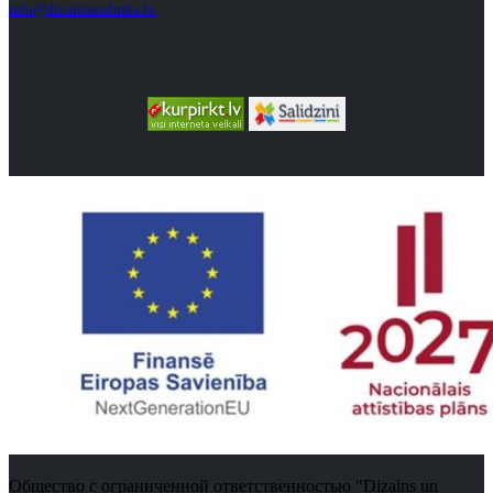
info@dizainsundruka.lv
Общество с ограниченной ответственностью "Dizains un