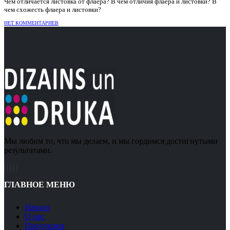
Чем отличается листовка от флаера? В чем отличия флаера и листовки? В
чем схожесть флаера и листовки?
НЕТ КОММЕНТАРИЕВ
Мы любим то, что мы делаем, и мы гордимся достигнутыми
результатами.
ГЛАВНОЕ МЕНЮ
Hачало
О нас
Продукция