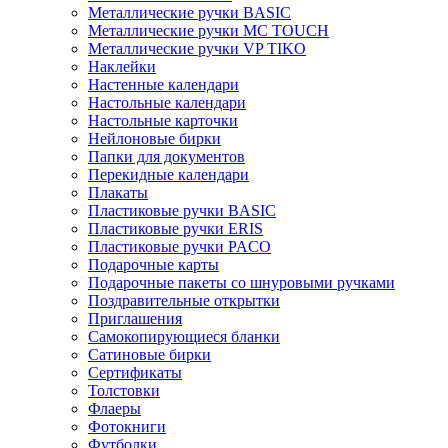
Металлические ручки BASIC
Металлические ручки MC TOUCH
Металлические ручки VP TIKO
Наклейки
Настенные календари
Настольные календари
Настольные карточки
Нейлоновые бирки
Папки для документов
Перекидные календари
Плакаты
Пластиковые ручки BASIC
Пластиковые ручки ERIS
Пластиковые ручки PACO
Подарочные карты
Подарочные пакеты со шнуровыми ручками
Поздравительные открытки
Приглашения
Самокопирующиеся бланки
Сатиновые бирки
Сертификаты
Толстовки
Флаеры
Фотокниги
Футболки