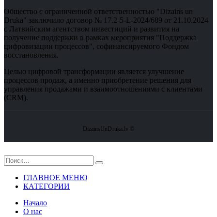
Общество с ограниченной ответственностью "Dizains un
Druka" заключило договор № 17.2-5-L-2024/689 от 21.10.2024
с Латвийским агентством инвестиций и развития на
получение поддержки в рамках мероприятия "Поддержка
цифровизации процессов", софинансируемого Фондом
восстановления.
Целью цифровой трансформации является улучшение
процессов продаж, а именно приобретение решения для
управления продажами и взаимоотношениями с клиентами
(CRM).
DizainsUnDruka.lv ©
ГЛАВНОЕ МЕНЮ
КАТЕГОРИИ
Hачало
О нас