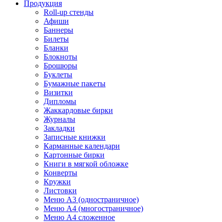
Продукция
Roll-up стенды
Афиши
Баннеры
Билеты
Бланки
Блокноты
Брошюры
Буклеты
Бумажные пакеты
Визитки
Дипломы
Жаккардовые бирки
Журналы
Закладки
Записные книжки
Карманные календари
Картонные бирки
Книги в мягкой обложке
Конверты
Кружки
Листовки
Меню A3 (одностраничное)
Меню A4 (многостраничное)
Меню A4 сложенное