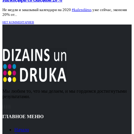
Не медли и заказывай календари на 2020
#kalendārus
уже сейчас, экономя
20% от...
НЕТ КОММЕНТАРИЕВ
Мы любим то, что мы делаем, и мы гордимся достигнутыми
результатами.
ГЛАВНОЕ МЕНЮ
Hачало