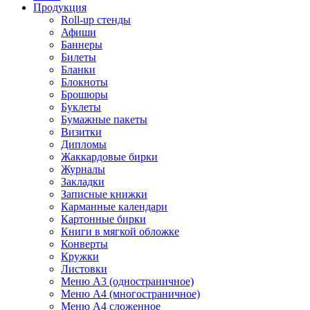
Продукция
Roll-up стенды
Афиши
Баннеры
Билеты
Бланки
Блокноты
Брошюры
Буклеты
Бумажные пакеты
Визитки
Дипломы
Жаккардовые бирки
Журналы
Закладки
Записные книжки
Карманные календари
Картонные бирки
Книги в мягкой обложке
Конверты
Кружки
Листовки
Меню A3 (одностраничное)
Меню A4 (многостраничное)
Меню A4 сложенное