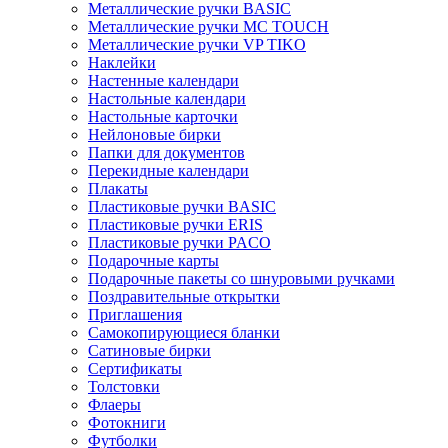
Металлические ручки BASIC
Металлические ручки MC TOUCH
Металлические ручки VP TIKO
Наклейки
Настенные календари
Настольные календари
Настольные карточки
Нейлоновые бирки
Папки для документов
Перекидные календари
Плакаты
Пластиковые ручки BASIC
Пластиковые ручки ERIS
Пластиковые ручки PACO
Подарочные карты
Подарочные пакеты со шнуровыми ручками
Поздравительные открытки
Приглашения
Самокопирующиеся бланки
Сатиновые бирки
Сертификаты
Толстовки
Флаеры
Фотокниги
Футболки