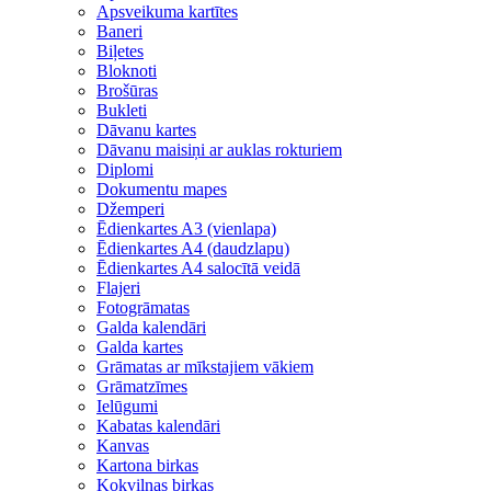
Apsveikuma kartītes
Baneri
Biļetes
Bloknoti
Brošūras
Bukleti
Dāvanu kartes
Dāvanu maisiņi ar auklas rokturiem
Diplomi
Dokumentu mapes
Džemperi
Ēdienkartes A3 (vienlapa)
Ēdienkartes A4 (daudzlapu)
Ēdienkartes A4 salocītā veidā
Flajeri
Fotogrāmatas
Galda kalendāri
Galda kartes
Grāmatas ar mīkstajiem vākiem
Grāmatzīmes
Ielūgumi
Kabatas kalendāri
Kanvas
Kartona birkas
Kokvilnas birkas