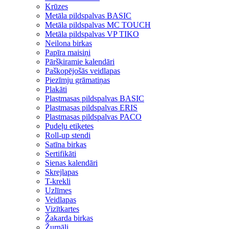
Krūzes
Metāla pildspalvas BASIC
Metāla pildspalvas MC TOUCH
Metāla pildspalvas VP TIKO
Neilona birkas
Papīra maisiņi
Pāršķiramie kalendāri
Paškopējošās veidlapas
Piezīmju grāmatiņas
Plakāti
Plastmasas pildspalvas BASIC
Plastmasas pildspalvas ERIS
Plastmasas pildspalvas PACO
Pudeļu etiķetes
Roll-up stendi
Satīna birkas
Sertifikāti
Sienas kalendāri
Skrejlapas
T-krekli
Uzlīmes
Veidlapas
Vizītkartes
Žakarda birkas
Žurnāli