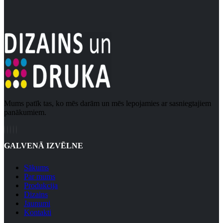
Mums patīk tas, ko mēs darām un mēs lepojamies ar sasniegtajiem
panākumiem.
GALVENĀ IZVĒLNE
Sākums
Par mums
Produkcija
Dizains
Jaunumi
Kontakti