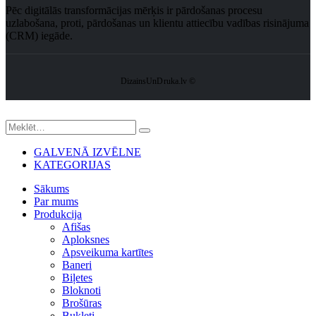
Pēc digitālās transformācijas mērķis ir pārdošanas procesu
uzlabošana, proti, pārdošanas un klientu attiecību vadības risinājuma
(CRM) iegāde.
DizainsUnDruka.lv ©
GALVENĀ IZVĒLNE
KATEGORIJAS
Sākums
Par mums
Produkcija
Afišas
Aploksnes
Apsveikuma kartītes
Baneri
Biļetes
Bloknoti
Brošūras
Bukleti