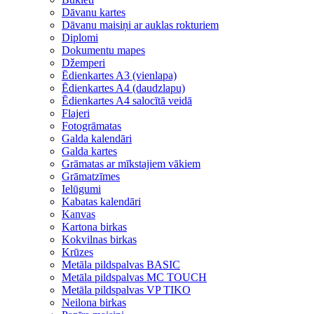
Dāvanu kartes
Dāvanu maisiņi ar auklas rokturiem
Diplomi
Dokumentu mapes
Džemperi
Ēdienkartes A3 (vienlapa)
Ēdienkartes A4 (daudzlapu)
Ēdienkartes A4 salocītā veidā
Flajeri
Fotogrāmatas
Galda kalendāri
Galda kartes
Grāmatas ar mīkstajiem vākiem
Grāmatzīmes
Ielūgumi
Kabatas kalendāri
Kanvas
Kartona birkas
Kokvilnas birkas
Krūzes
Metāla pildspalvas BASIC
Metāla pildspalvas MC TOUCH
Metāla pildspalvas VP TIKO
Neilona birkas