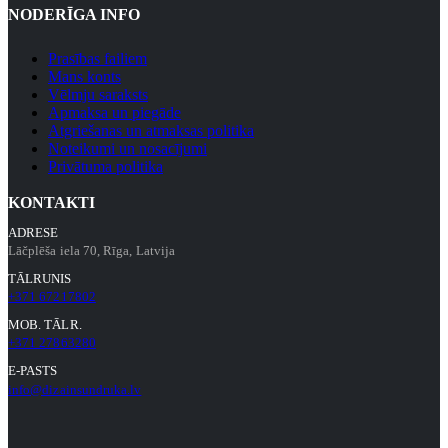
NODERĪGA INFO
Prasības failiem
Mans konts
Vēlmju saraksts
Apmaksa un piegāde
Atgriešanas un atmaksas politika
Noteikumi un nosacījumi
Privātuma politika
KONTAKTI
ADRESE
Lāčplēša iela 70, Rīga, Latvija
TĀLRUNIS
+371 67217802
MOB. TĀLR.
+371 27863280
E-PASTS
info@dizainsundruka.lv