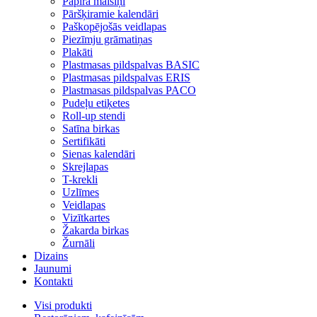
Papīra maisiņi
Pāršķiramie kalendāri
Paškopējošās veidlapas
Piezīmju grāmatiņas
Plakāti
Plastmasas pildspalvas BASIC
Plastmasas pildspalvas ERIS
Plastmasas pildspalvas PACO
Pudeļu etiķetes
Roll-up stendi
Satīna birkas
Sertifikāti
Sienas kalendāri
Skrejlapas
T-krekli
Uzlīmes
Veidlapas
Vizītkartes
Žakarda birkas
Žurnāli
Dizains
Jaunumi
Kontakti
Visi produkti