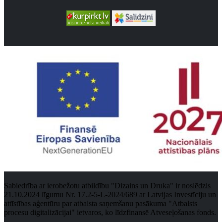
Sabiedrība ar ierobežotu atbildību "Dizains un Druka" ir noslēdzis
21.10.2024 līgumu Nr. 17.2-5-L-2024/689 ar Latvijas Investīciju un
attīstības aģentūru par atbalsta saņemšanu pasākuma "Atbalsts
procesu digitalizācijai" ietvaros, ko līdzfinansē Atveseļošanas fonds.