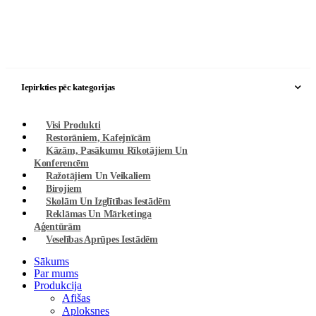
Iepirkties pēc kategorijas
Visi Produkti
Restorāniem, Kafejnīcām
Kāzām, Pasākumu Rīkotājiem Un
Konferencēm
Ražotājiem Un Veikaliem
Birojiem
Skolām Un Izglītības Iestādēm
Reklāmas Un Mārketinga
Aģentūrām
Veselības Aprūpes Iestādēm
Sākums
Par mums
Produkcija
Afišas
Aploksnes