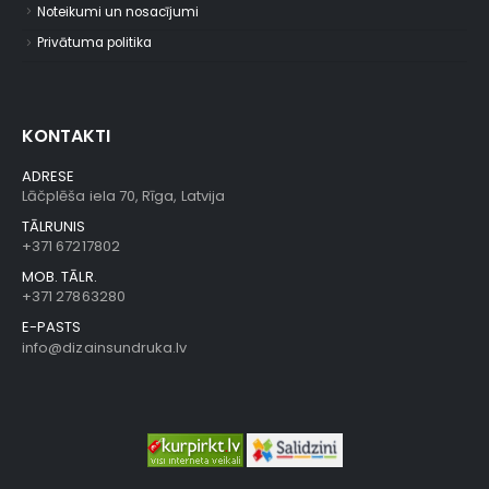
Noteikumi un nosacījumi
Privātuma politika
KONTAKTI
ADRESE
Lāčplēša iela 70, Rīga, Latvija
TĀLRUNIS
+371 67217802
MOB. TĀLR.
+371 27863280
E-PASTS
info@dizainsundruka.lv