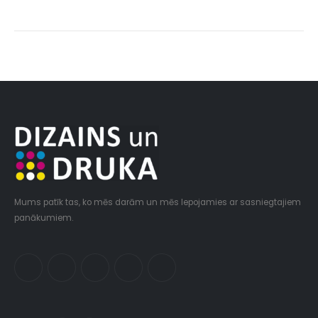
Mums patīk tas, ko mēs darām un mēs lepojamies ar sasniegtajiem
panākumiem.