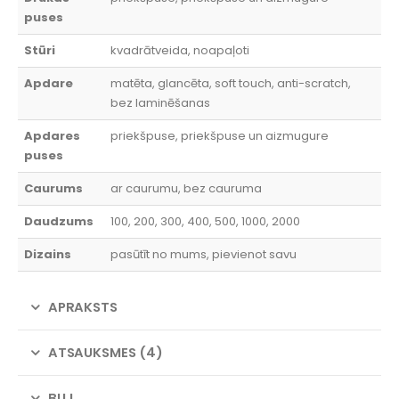
puses
Stūri
kvadrātveida, noapaļoti
Apdare
matēta, glancēta, soft touch, anti-scratch,
bez laminēšanas
Apdares
priekšpuse, priekšpuse un aizmugure
puses
Caurums
ar caurumu, bez cauruma
Daudzums
100, 200, 300, 400, 500, 1000, 2000
Dizains
pasūtīt no mums, pievienot savu
APRAKSTS
ATSAUKSMES (4)
BUJ