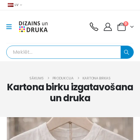
LV
0
SĀKUMS
PRODUKCIJA
KARTONA BIRKAS
Kartona birku izgatavošana
un druka