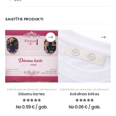
SAISTĪTIE PRODUKTI
RAŽOTĀJIEM UN VEIKALIEM
,
VISI PRODUKTI
RAŽOTĀJIEM UN VEIKALIEM
,
VISI PRODUKTI
RAŽ
Dāvanu kartes
Kokvilnas birkas
5.00
no 5
5.00
no 5
No
0.59
€
/ gab.
No
0.06
€
/ gab.