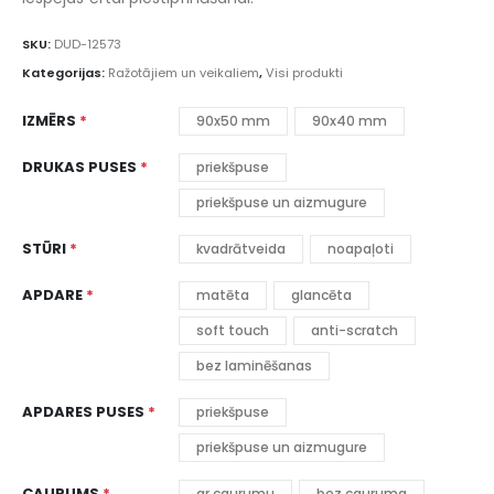
SKU:
DUD-12573
Kategorijas:
Ražotājiem un veikaliem
,
Visi produkti
IZMĒRS
90x50 mm
90x40 mm
DRUKAS PUSES
priekšpuse
priekšpuse un aizmugure
STŪRI
kvadrātveida
noapaļoti
APDARE
matēta
glancēta
soft touch
anti-scratch
bez laminēšanas
APDARES PUSES
priekšpuse
priekšpuse un aizmugure
CAURUMS
ar caurumu
bez cauruma