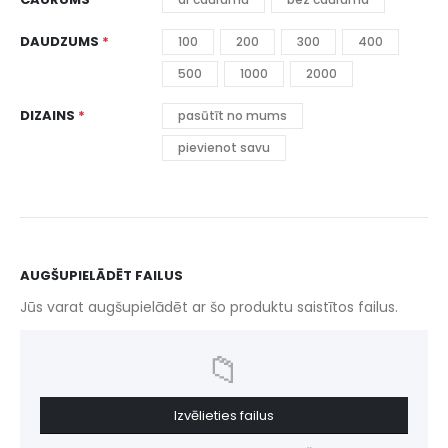
DAUDZUMS
100
200
300
400
500
1000
2000
DIZAINS
pasūtīt no mums
pievienot savu
AUGŠUPIELĀDĒT FAILUS
Jūs varat augšupielādēt ar šo produktu saistītos failus.
📁
Izvēlieties failus