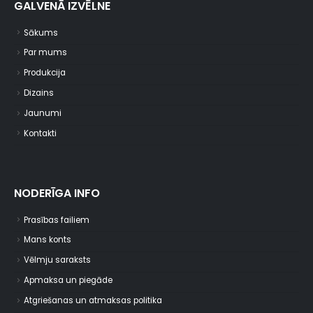
GALVENĀ IZVĒLNE
Sākums
Par mums
Produkcija
Dizains
Jaunumi
Kontakti
NODERĪGA INFO
Prasības failiem
Mans konts
Vēlmju saraksts
Apmaksa un piegāde
Atgriešanas un atmaksas politika