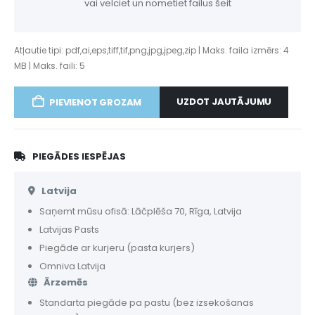
vai velciet un nometiet failus šeit
Atļautie tipi: pdf,ai,eps,tiff,tif,png,jpg,jpeg,zip | Maks. faila izmērs: 4
MB | Maks. faili: 5
UZDOT JAUTĀJUMU
PIEVIENOT GROZAM
PIEGĀDES IESPĒJAS
Latvija
Saņemt mūsu ofisā: Lāčplēša 70, Rīga, Latvija
Latvijas Pasts
Piegāde ar kurjeru (pasta kurjers)
Omniva Latvija
Ārzemēs
Standarta piegāde pa pastu (bez izsekošanas