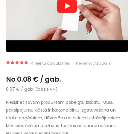
4
klientu atsauksmes
|
Pievienot atsauksmi
5.00
no 5
No
0.08
€
/ gab.
0.07
€
/ gab. (bez PVN)
Piešķiriet savam produktam pabeigtu izskatu. Mūsu
pakalpojumu klāstā ir kartona birku izgatavošana un
druka apģērbiem, dāvanām un citiem izstrādājumiem.
Mēs piedāvājam dažādas formas un caurumošanas
iespējas ērtai piestiprināšanai.