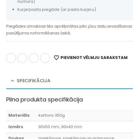
numura)
Kurjerpasta piegāde (ar pasta kurjeru)
Piegādes izmaksas tiks aprēķinātas pēc jūsu datu ievadīšanas
pasūtījuma noformēšanas laikā.
PIEVIENOT VĒLMJU SARAKSTAM
SPECIFIKĀCIJA
Pilna produkta specifikācija
Materiāls
kartons 350g
Izmērs
90x50 mm, 90x40 mm
Drukas
priekšpuse, priekšpuse un aizmugure