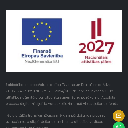
Sabiedrība ar ierobežotu atbildību "Dizains un Druka" ir noslēdzis
21.10.2024 līgumu Nr. 17.2-5-L-2024/689 ar Latvijas Investīciju un
attīstības aģentūru par atbalsta saņemšanu pasākuma "Atbalsts
procesu digitalizācijai" ietvaros, ko līdzfinansē Atveseļošanas fonds.
Pēc digitālās transformācijas mērķis ir pārdošanas procesu
uzlabošana, proti, pārdošanas un klientu attiecību vadības
risinājuma (CRM) iegāde.