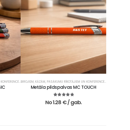
 KONFERENCĒM
BIROJIEM
,
REKLĀMAS UN MĀRKETINGA AĢENTŪRĀM
,
KĀZĀM, PASĀKUMU RĪKOTĀJIEM UN KONFERENCĒM
,
SKOLĀM UN IZGLĪTĪBAS IESTĀDĒ
BIROJIEM
,
REKLĀMAS UN
,
SKOLĀ
SIC
Metāla pildspalvas MC TOUCH
P
5.00
no 5
No
1.28
€
/ gab.