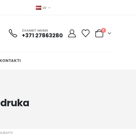
LV
ZVANIET MUMS
0
+371 27863280
KONTAKTI
 druka
sauksmi