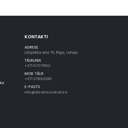
KONTAKTI
ADRESE
Lāčplēša iela 70, Rīga, Latvija
TĀLRUNIS
+371 67217802
MOB. TĀLR.
+371 27863280
ika
E-PASTS
info@dizainsundruka.lv