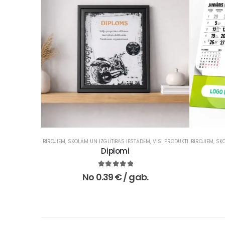
BIROJIEM
,
SKOLĀM UN IZGLĪTĪBAS IESTĀDĒM
,
VISI PRODUKTI
BIROJIEM
,
SKO
Diplomi
5.00
no 5
No
0.39
€
/ gab.