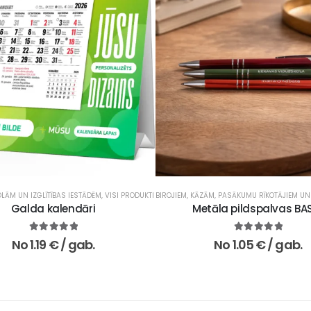
LĀM UN IZGLĪTĪBAS IESTĀDĒM
,
VISI PRODUKTI
BIROJIEM
,
KĀZĀM, PASĀKUMU RĪKOTĀJIEM UN
Galda kalendāri
Metāla pildspalvas BA
5.00
no 5
5.00
no 5
No
1.19
€
/ gab.
No
1.05
€
/ gab.