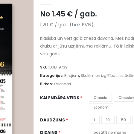
5.00
no 5
No
1.45
€
/ gab.
1.20
€
/ gab. (bez PVN)
Klasiska un vērtīga biznesa dāvana. Mēs nod
druku ar jūsu uzņēmuma reklāmu. Tā ir liel
visu gadu.
SKU:
DUD-9739
Kategorijas:
Birojiem
,
Skolām un izglītības iestādē
Birkas:
Kalendāri
KALENDĀRA VEIDS
Classic
Classic
Econom
DAUDZUMS
1
10
50
DIZAINS
pasūtīt no mums