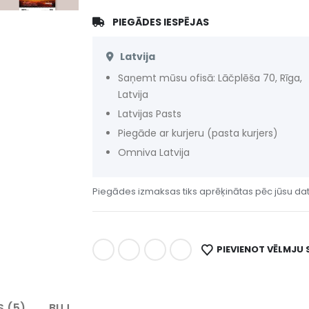
PIEGĀDES IESPĒJAS
Latvija
Saņemt mūsu ofisā: Lāčplēša 70, Rīga,
Latvija
Latvijas Pasts
Piegāde ar kurjeru (pasta kurjers)
Omniva Latvija
Piegādes izmaksas tiks aprēķinātas pēc jūsu da
PIEVIENOT VĒLMJU
 (5)
BUJ