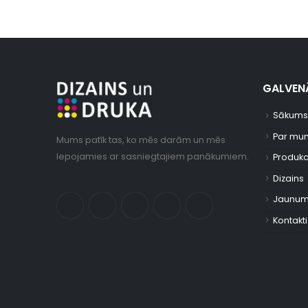
GALVENĀ
Sākums
Par mu
Mums patīk tas, ko mēs darām un mēs
lepojamies ar sasniegtajiem panākumiem.
Produkc
Dizains
Jaunum
Kontakti