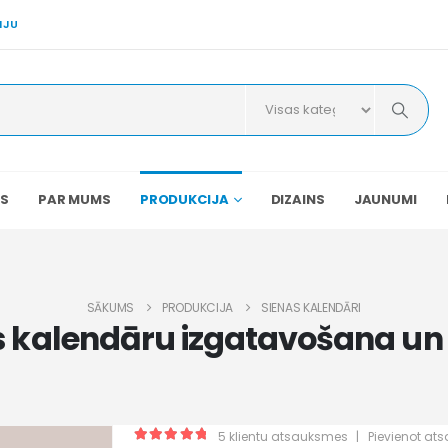
IJU
S
PAR MUMS
PRODUKCIJA
DIZAINS
JAUNUMI
SĀKUMS
PRODUKCIJA
SIENAS KALENDĀRI
s kalendāru izgatavošana un
5
klientu atsauksmes
|
Pievienot at