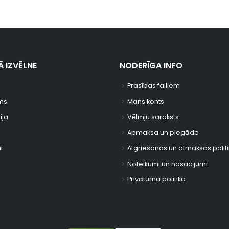
 IZVĒLNE
NODERĪGA INFO
Prasības failiem
ms
Mans konts
ija
Vēlmju saraksts
Apmaksa un piegāde
i
Atgriešanas un atmaksas polit
Noteikumi un nosacījumi
Privātuma politika