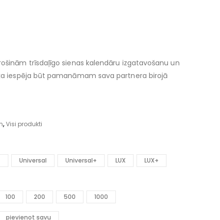
rošinām trīsdaļīgo sienas kalendāru izgatavošanu un
iska iespēja būt pamanāmam sava partnera birojā
m
,
Visi produkti
+
Universal
Universal+
LUX
LUX+
100
200
500
1000
pievienot savu