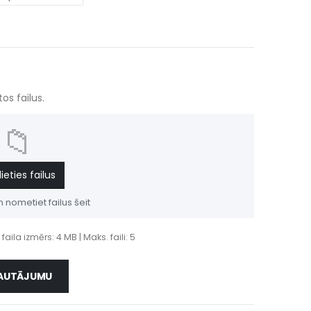
os failus.
📁
lieties failus
n nometiet failus šeit
. faila izmērs: 4 MB | Maks. faili: 5
AUTĀJUMU