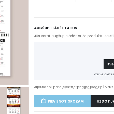
AUGŠUPIELĀDĒT FAILUS
Jūs varat augšupielādēt ar šo produktu saistīt
Izvē
vai velciet u
Atļautie tipi: pdf,ai,eps,tiff,tif,png,jpg,jpeg,zip | Maks
PIEVIENOT GROZAM
UZDOT J