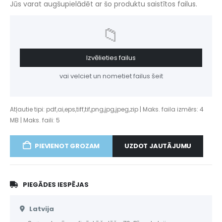
Jūs varat augšupielādēt ar šo produktu saistītos failus.
📁
Izvēlieties failus
vai velciet un nometiet failus šeit
Atļautie tipi: pdf,ai,eps,tiff,tif,png,jpg,jpeg,zip | Maks. faila izmērs: 4
MB | Maks. faili: 5
UZDOT JAUTĀJUMU
PIEVIENOT GROZAM
PIEGĀDES IESPĒJAS
Latvija