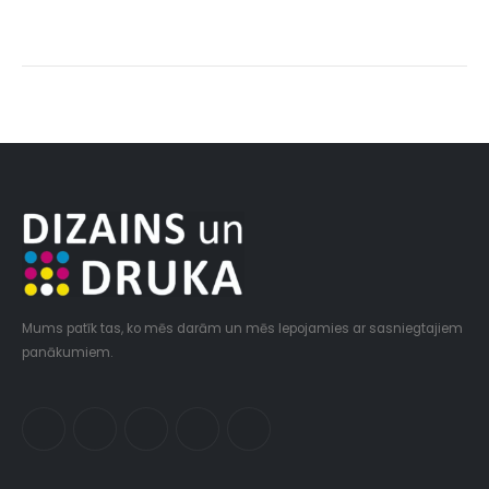
Mums patīk tas, ko mēs darām un mēs lepojamies ar sasniegtajiem
panākumiem.