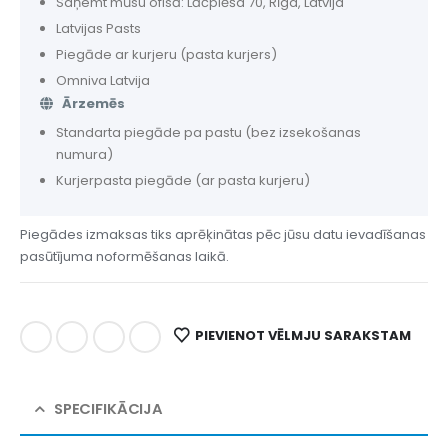
Saņemt mūsu ofisā: Lāčplēša 70, Rīga, Latvija
Latvijas Pasts
Piegāde ar kurjeru (pasta kurjers)
Omniva Latvija
Ārzemēs
Standarta piegāde pa pastu (bez izsekošanas
numura)
Kurjerpasta piegāde (ar pasta kurjeru)
Piegādes izmaksas tiks aprēķinātas pēc jūsu datu ievadīšanas
pasūtījuma noformēšanas laikā.
PIEVIENOT VĒLMJU SARAKSTAM
SPECIFIKĀCIJA