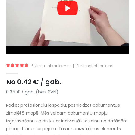
6
klientu atsauksmes
|
Pievienot atsauksmi
5.00
no 5
No
0.42
€
/ gab.
0.35
€
/ gab. (bez PVN)
Radiet profesionālu iespaidu, pasniedzot dokumentus
zīmolētā mapē. Mēs veicam dokumentu mapju
izgatavošanu un druku ar individuālu dizainu un dažādām
pēcapstrādes iespējām. Tas ir neaizstājams elements