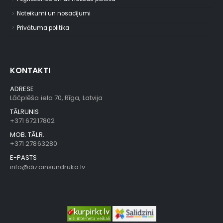
Noteikumi un nosacījumi
Privātuma politika
KONTAKTI
ADRESE
Lāčplēša iela 70, Rīga, Latvija
TĀLRUNIS
+371 67217802
MOB. TĀLR.
+371 27863280
E-PASTS
info@dizainsundruka.lv