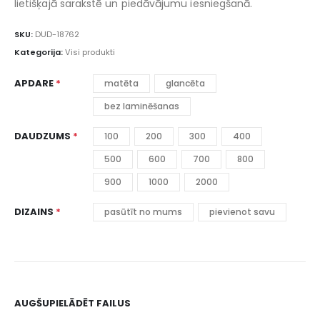
lietišķajā sarakstē un piedāvājumu iesniegšanā.
SKU:
DUD-18762
Kategorija:
Visi produkti
APDARE
matēta
glancēta
bez laminēšanas
DAUDZUMS
100
200
300
400
500
600
700
800
900
1000
2000
DIZAINS
pasūtīt no mums
pievienot savu
AUGŠUPIELĀDĒT FAILUS