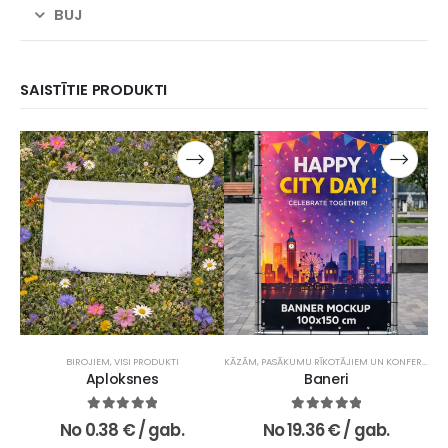
BUJ
SAISTĪTIE PRODUKTI
BIROJIEM
,
VISI PRODUKTI
KĀZĀM, PASĀKUMU RĪKOTĀJIEM UN KONFERENCĒM
REK
Aploksnes
Baneri
5.00
no 5
5.00
no 5
No
0.38
€
/ gab.
No
19.36
€
/ gab.