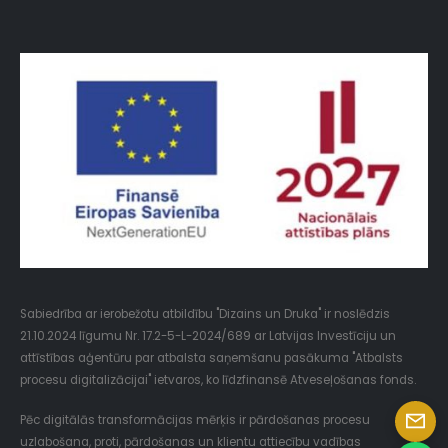
Sabiedrība ar ierobežotu atbildību "Dizains un Druka" ir noslēdzis
21.10.2024 līgumu Nr. 17.2-5-L-2024/689 ar Latvijas Investīciju un
attīstības aģentūru par atbalsta saņemšanu pasākuma "Atbalsts
procesu digitalizācijai" ietvaros, ko līdzfinansē Atveseļošanas fonds.
Pēc digitālās transformācijas mērķis ir pārdošanas procesu
uzlabošana, proti, pārdošanas un klientu attiecību vadības