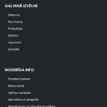
GALVENĀ IZVĒLNE
Sākums
Par mums
Produkcija
Dizains
Jaunumi
Kontakti
NODERĪGA INFO
Prasības failiem
Mans konts
Vēlmju saraksts
Apmaksa un piegāde
Atgriešanas un atmaksas politika