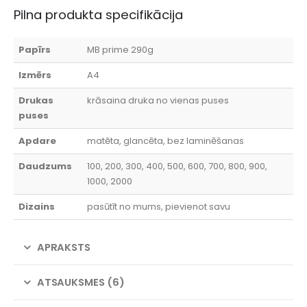
Pilna produkta specifikācija
Papīrs
MB prime 290g
Izmērs
A4
Drukas
krāsaina druka no vienas puses
puses
Apdare
matēta, glancēta, bez laminēšanas
Daudzums
100, 200, 300, 400, 500, 600, 700, 800, 900,
1000, 2000
Dizains
pasūtīt no mums, pievienot savu
APRAKSTS
ATSAUKSMES (6)