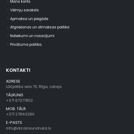
Mans konts
Vēlmju saraksts
Apmaksa un piegāde
Atgriešanas un atmaksas politika
Noteikumi un nosacījumi
Privātuma politika
KONTAKTI
ADRESE
Lāčplēša iela 70, Rīga, Latvija
TĀLRUNIS
+371 67217802
MOB. TĀLR.
+371 27863280
E-PASTS
info@dizainsundruka.lv