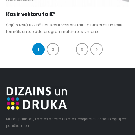
Kas ir vektoru faili?
Šajā rakstā uzzināsiet, kas ir vektoru faili, to funkcijas un failu
formāti, un to kāda programmatūra tos izmanto....
…
1
2
5
Mums patīk tas, ko mēs darām un mēs lepojamies ar sasniegtajiem
panākumiem.