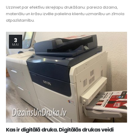
Uzziniet par efektīvu skrejlapu drukāšanu: pareiza dizaina,
materiālu un krāsu izvēle palielina klientu uzmanību un zīmola
atpazīstamību.
3
MAI
Kas ir digitālā druka. Digitālās drukas veidi