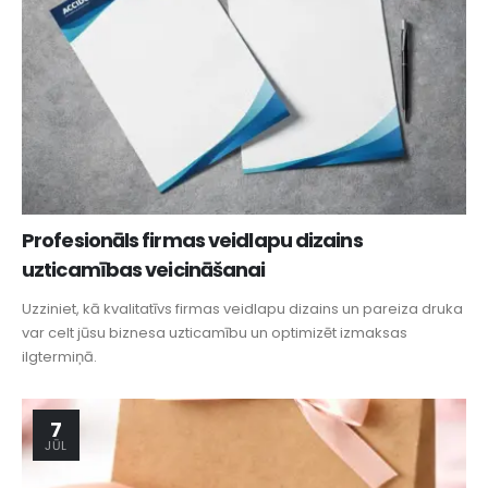
Profesionāls firmas veidlapu dizains
uzticamības veicināšanai
Uzziniet, kā kvalitatīvs firmas veidlapu dizains un pareiza druka
var celt jūsu biznesa uzticamību un optimizēt izmaksas
ilgtermiņā.
7
JŪL