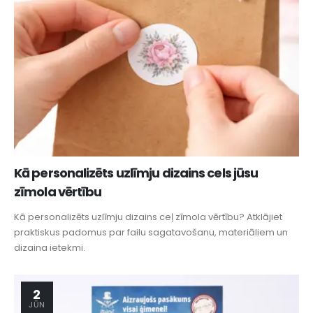
Kā personalizēts uzlīmju dizains cels jūsu
zīmola vērtību
Kā personalizēts uzlīmju dizains ceļ zīmola vērtību? Atklājiet
praktiskus padomus par failu sagatavošanu, materiāliem un
dizaina ietekmi.
2
JŪN