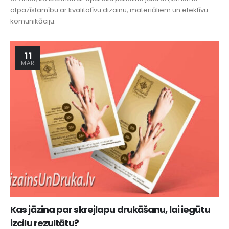
atpazīstamību ar kvalitatīvu dizainu, materiāliem un efektīvu
komunikāciju.
11
MAR
Kas jāzina par skrejlapu drukāšanu, lai iegūtu
izcilu rezultātu?