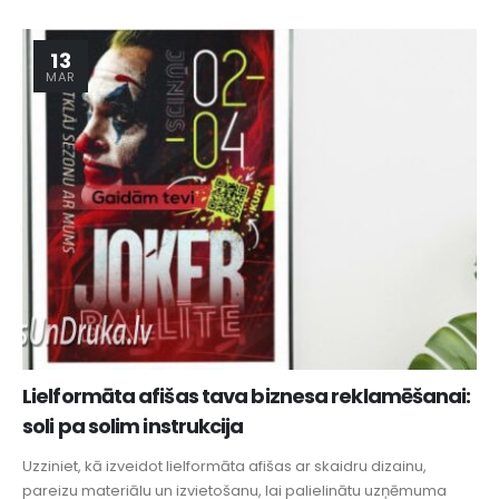
13
MAR
Lielformāta afišas tava biznesa reklamēšanai:
soli pa solim instrukcija
Uzziniet, kā izveidot lielformāta afišas ar skaidru dizainu,
pareizu materiālu un izvietošanu, lai palielinātu uzņēmuma