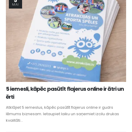
5
MAI
5 iemesli, kāpēc pasūtīt flajerus online ir ātri un
ērti
Atklājiet 5 iemeslus, kāpēc pasūtīt flajerus online ir gudrs
lēmums biznesam. Ietaupiet laiku un saņemiet izcilu drukas
kvalitāti...