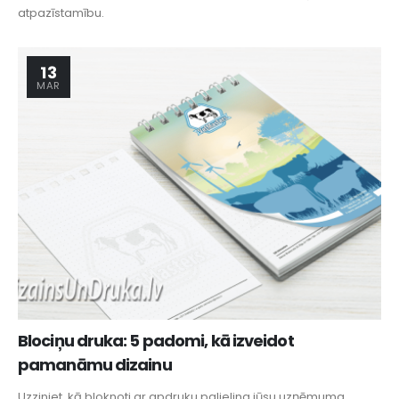
atpazīstamību.
13
MAR
Blociņu druka: 5 padomi, kā izveidot
pamanāmu dizainu
Uzziniet, kā bloknoti ar apdruku palielina jūsu uzņēmuma