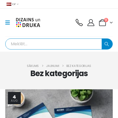
LV
0
SĀKUMS
JAUNUMI
BEZ KATEGORIJAS
Bez kategorijas
4
AUG