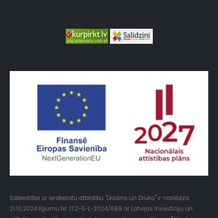
Sabiedrība ar ierobežotu atbildību "Dizains un Druka" ir noslēdzis
21.10.2024 līgumu Nr. 17.2-5-L-2024/689 ar Latvijas Investīciju un