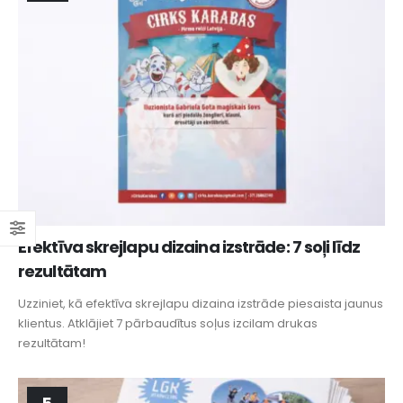
Efektīva skrejlapu dizaina izstrāde: 7 soļi līdz
rezultātam
Uzziniet, kā efektīva skrejlapu dizaina izstrāde piesaista jaunus
klientus. Atklājiet 7 pārbaudītus soļus izcilam drukas
rezultātam!