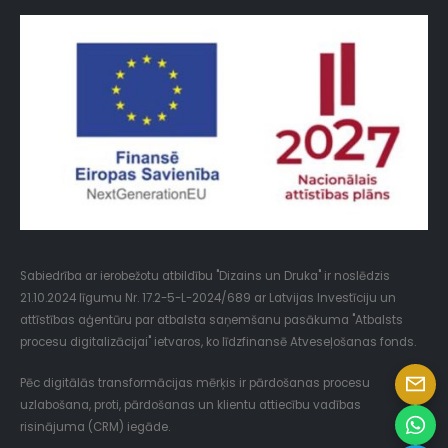
Sabiedrība ar ierobežotu atbildību "Dizains un Druka" ir noslēdzis
21.10.2024 līgumu Nr. 17.2-5-L-2024/689 ar Latvijas Investīciju un
attīstības aģentūru par atbalsta saņemšanu pasākuma "Atbalsts
procesu digitalizācijai" ietvaros, ko līdzfinansē Atveseļošanas fonds.
Pēc digitālās transformācijas mērķis ir pārdošanas procesu
uzlabošana, proti, pārdošanas un klientu attiecību vadības
risinājuma (CRM) iegāde.