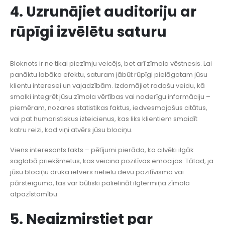
4. Uzrunājiet auditoriju ar
rūpīgi izvēlētu saturu
Bloknots ir ne tikai piezīmju veicējs, bet arī zīmola vēstnesis. Lai
panāktu labāko efektu, saturam jābūt rūpīgi pielāgotam jūsu
klientu interesei un vajadzībām. Izdomājiet radošu veidu, kā
smalki integrēt jūsu zīmola vērtības vai noderīgu informāciju –
piemēram, nozares statistikas faktus, iedvesmojošus citātus,
vai pat humoristiskus izteicienus, kas liks klientiem smaidīt
katru reizi, kad viņi atvērs jūsu blociņu.
Viens interesants fakts – pētījumi pierāda, ka cilvēki ilgāk
saglabā priekšmetus, kas veicina pozitīvas emocijas. Tātad, ja
jūsu blociņu druka ietvers nelielu devu pozitīvisma vai
pārsteiguma, tas var būtiski palielināt ilgtermiņa zīmola
atpazīstamību.
5. Neaizmirstiet par