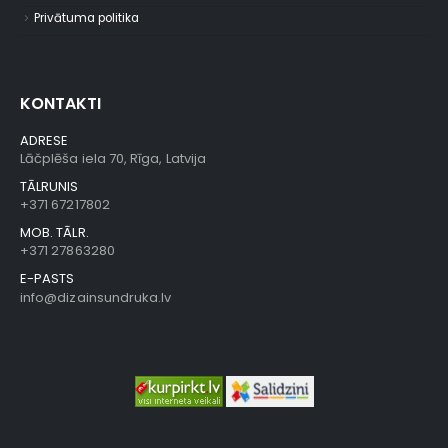
Privātuma politika
KONTAKTI
ADRESE
Lāčplēša iela 70, Rīga, Latvija
TĀLRUNIS
+371 67217802
MOB. TĀLR.
+371 27863280
E-PASTS
info@dizainsundruka.lv