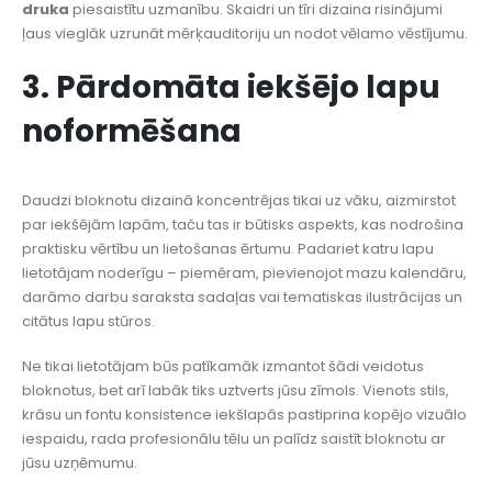
druka
piesaistītu uzmanību. Skaidri un tīri dizaina risinājumi
ļaus vieglāk uzrunāt mērķauditoriju un nodot vēlamo vēstījumu.
3. Pārdomāta iekšējo lapu
noformēšana
Daudzi bloknotu dizainā koncentrējas tikai uz vāku, aizmirstot
par iekšējām lapām, taču tas ir būtisks aspekts, kas nodrošina
praktisku vērtību un lietošanas ērtumu. Padariet katru lapu
lietotājam noderīgu – piemēram, pievienojot mazu kalendāru,
darāmo darbu saraksta sadaļas vai tematiskas ilustrācijas un
citātus lapu stūros.
Ne tikai lietotājam būs patīkamāk izmantot šādi veidotus
bloknotus, bet arī labāk tiks uztverts jūsu zīmols. Vienots stils,
krāsu un fontu konsistence iekšlapās pastiprina kopējo vizuālo
iespaidu, rada profesionālu tēlu un palīdz saistīt bloknotu ar
jūsu uzņēmumu.