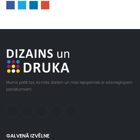
Mums patīk tas, ko mēs darām un mēs lepojamies ar sasniegtajiem
panākumiem.
GALVENĀ IZVĒLNE