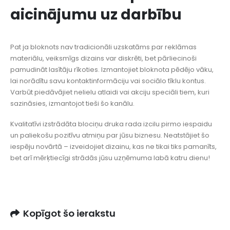
aicinājumu uz darbību
Pat ja bloknots nav tradicionāli uzskatāms par reklāmas
materiālu, veiksmīgs dizains var diskrēti, bet pārliecinoši
pamudināt lasītāju rīkoties. Izmantojiet bloknota pēdējo vāku,
lai norādītu savu kontaktinformāciju vai sociālo tīklu kontus.
Varbūt piedāvājiet nelielu atlaidi vai akciju speciāli tiem, kuri
sazināsies, izmantojot tieši šo kanālu.
Kvalitatīvi izstrādāta blociņu druka rada izcilu pirmo iespaidu
un paliekošu pozitīvu atmiņu par jūsu biznesu. Neatstājiet šo
iespēju novārtā – izveidojiet dizainu, kas ne tikai tiks pamanīts,
bet arī mērķtiecīgi strādās jūsu uzņēmuma labā katru dienu!
Kopīgot šo ierakstu