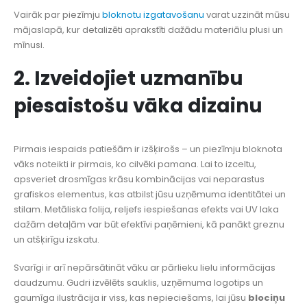
Vairāk par piezīmju
bloknotu izgatavošanu
varat uzzināt mūsu
mājaslapā, kur detalizēti aprakstīti dažādu materiālu plusi un
mīnusi.
2. Izveidojiet uzmanību
piesaistošu vāka dizainu
Pirmais iespaids patiešām ir izšķirošs – un piezīmju bloknota
vāks noteikti ir pirmais, ko cilvēki pamana. Lai to izceltu,
apsveriet drosmīgas krāsu kombinācijas vai neparastus
grafiskos elementus, kas atbilst jūsu uzņēmuma identitātei un
stilam. Metāliska folija, reljefs iespiešanas efekts vai UV laka
dažām detaļām var būt efektīvi paņēmieni, kā panākt greznu
un atšķirīgu izskatu.
Svarīgi ir arī nepārsātināt vāku ar pārlieku lielu informācijas
daudzumu. Gudri izvēlēts sauklis, uzņēmuma logotips un
gaumīga ilustrācija ir viss, kas nepieciešams, lai jūsu
blociņu