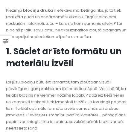
Piezīmju
blociņu druka
ir efektīvs mārketinga rīks, ja tā tiek
realizēta gudri un ar pārdomātu dizainu. Tirgū ir pieejami
neskaitāmi bloknoti, taču – kuru no tiem pamanīs cilvēki? Lai
blociņš pildītu savu lomu, ne tikai izskatītos labi, tā dizainam un
koncepcijai nepieciešama īpaša uzmanība.
1. Sāciet ar īsto formātu un
materiālu izvēli
Lai jūsu blociņu būtu ērti izmantot, tam jābūt gan vizuāli
pievilcīgam, gan praktiskam ikdienas lietošanā. Vai zinājāt, ka
lielāks blociņš ne vienmēr nozīmē labāku? Dažreiz tieši nelieli
un kompakti bloknoti tiek izmantoti biežāk, jo tos viegli paņemt
līdzi. Turklāt optimāla formāta izvēle samazinās arī drukas
izmaksas. Pievērsiet uzmanību papīra kvalitātei – pārāk plāns
papīrs var sniegt sliktu iespaidu, savukārt pārāk biezs var būt
neērts lietošanā.