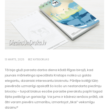
13 MARTS, 2025
BEZ KATEGORIJAS
Tā bija gluži parasta darba diena kādā Rīgas birojā, kad
jaunais mārketinga speciālists Kristaps nolika uz galda
elegantu, dizainiski interesantu bloknotu. Pārējie kolēģi tūliņ
pievērsās uzmanīgi apskatīt šo košo un nestandarta piezīmju
blociņu – turpat blakus esošie parastie pierakstu papīri tagad
šķita pelēcīgi un garlaicīgi. Vai jums ir kādreiz ienācis prātā, cik
ātri varam pievērs uzmanību, izmantojot „tikai” veiksmīgu
dizainu?