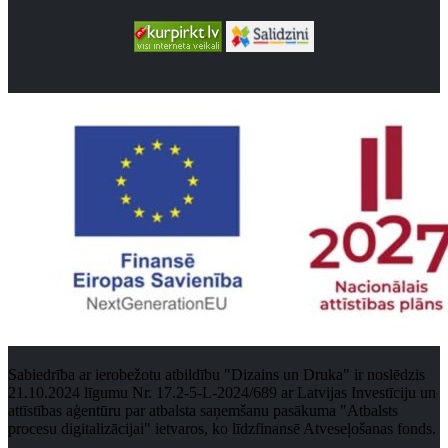
Sabiedrība ar ierobežotu atbildību "Dizains un Druka" ir noslēdzis
21.10.2024 līgumu Nr. 17.2-5-L-2024/689 ar Latvijas Investīciju un
attīstības aģentūru par atbalsta saņemšanu pasākuma "Atbalsts
procesu digitalizācijai" ietvaros, ko līdzfinansē Atveseļošanas fonds.