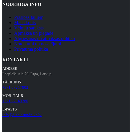
NODERĪGA INFO
Prasības failiem
Mans konts
Vēlmju saraksts
Apmaksa un piegāde
Atgriešanas un atmaksas politika
Noteikumi un nosacījumi
Privātuma politika
KONTAKTI
ADRESE
Lāčplēša iela 70, Rīga, Latvija
TĀLRUNIS
+371 67217802
MOB. TĀLR.
+371 27863280
E-PASTS
info@dizainsundruka.lv