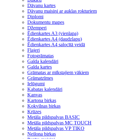
Dāvanu kartes
Dāvanu maisiņi ar auklas rokturiem
Diplomi
Dokumentu mapes
Džemperi
Ēdienkartes A3 (vienlapa)
Ēdienkartes A4 (daudzlapu)
Ēdienkartes A4 salocītā veidā
Flajeri
Fotogrāmatas
Galda kalendāri
Galda kartes
Grāmatas ar mīkstajiem vākiem
Grāmatzīmes
Ielūgumi
Kabatas kalendāri
Kanvas
Kartona birkas
Kokvilnas birkas
Krūzes
Metāla pildspalvas BASIC
Metāla pildspalvas MC TOUCH
Metāla pildspalvas VP TIKO
Neilona birkas