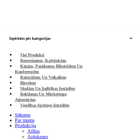
Iepirkties pēc kategorijas
Visi Produkti
Restorāniem, Kafejnīcām
Kāzām, Pasākumu Rīkotājiem Un
Konferencēm
Ražotājiem Un Veikaliem
Birojiem
Skolām Un Izglītības Iestādēm
Reklāmas Un Mārketinga
Aģentūrām
Veselības Aprūpes Iestādēm
Sākums
Par mums
Produkcija
Afišas
Aploksnes