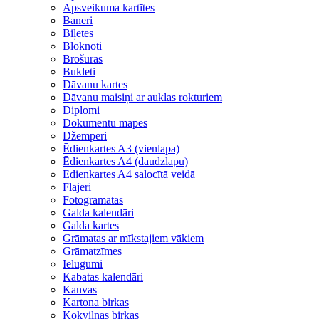
Apsveikuma kartītes
Baneri
Biļetes
Bloknoti
Brošūras
Bukleti
Dāvanu kartes
Dāvanu maisiņi ar auklas rokturiem
Diplomi
Dokumentu mapes
Džemperi
Ēdienkartes A3 (vienlapa)
Ēdienkartes A4 (daudzlapu)
Ēdienkartes A4 salocītā veidā
Flajeri
Fotogrāmatas
Galda kalendāri
Galda kartes
Grāmatas ar mīkstajiem vākiem
Grāmatzīmes
Ielūgumi
Kabatas kalendāri
Kanvas
Kartona birkas
Kokvilnas birkas