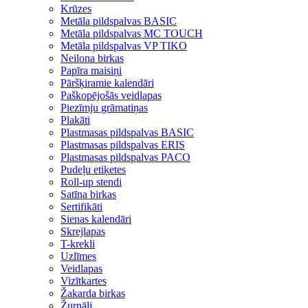
Krūzes
Metāla pildspalvas BASIC
Metāla pildspalvas MC TOUCH
Metāla pildspalvas VP TIKO
Neilona birkas
Papīra maisiņi
Pāršķiramie kalendāri
Paškopējošās veidlapas
Piezīmju grāmatiņas
Plakāti
Plastmasas pildspalvas BASIC
Plastmasas pildspalvas ERIS
Plastmasas pildspalvas PACO
Pudeļu etiķetes
Roll-up stendi
Satīna birkas
Sertifikāti
Sienas kalendāri
Skrejlapas
T-krekli
Uzlīmes
Veidlapas
Vizītkartes
Žakarda birkas
Žurnāli