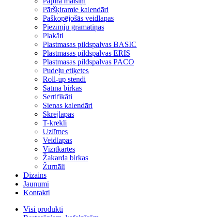
Papīra maisiņi
Pāršķiramie kalendāri
Paškopējošās veidlapas
Piezīmju grāmatiņas
Plakāti
Plastmasas pildspalvas BASIC
Plastmasas pildspalvas ERIS
Plastmasas pildspalvas PACO
Pudeļu etiķetes
Roll-up stendi
Satīna birkas
Sertifikāti
Sienas kalendāri
Skrejlapas
T-krekli
Uzlīmes
Veidlapas
Vizītkartes
Žakarda birkas
Žurnāli
Dizains
Jaunumi
Kontakti
Visi produkti