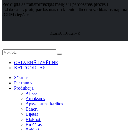
Pēc digitālās transformācijas mērķis ir pārdošanas procesu
uzlabošana, proti, pārdošanas un klientu attiecību vadības risinājuma
(CRM) iegāde.
DizainsUnDruka.lv ©
GALVENĀ IZVĒLNE
KATEGORIJAS
Sākums
Par mums
Produkcija
Afišas
Aploksnes
Apsveikuma kartītes
Baneri
Biļetes
Bloknoti
Brošūras
Bukleti