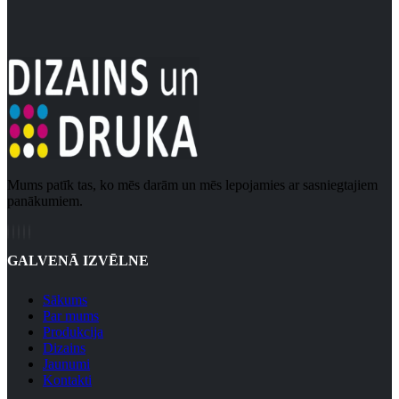
Mums patīk tas, ko mēs darām un mēs lepojamies ar sasniegtajiem
panākumiem.
GALVENĀ IZVĒLNE
Sākums
Par mums
Produkcija
Dizains
Jaunumi
Kontakti