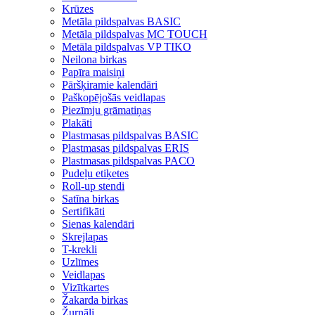
Krūzes
Metāla pildspalvas BASIC
Metāla pildspalvas MC TOUCH
Metāla pildspalvas VP TIKO
Neilona birkas
Papīra maisiņi
Pāršķiramie kalendāri
Paškopējošās veidlapas
Piezīmju grāmatiņas
Plakāti
Plastmasas pildspalvas BASIC
Plastmasas pildspalvas ERIS
Plastmasas pildspalvas PACO
Pudeļu etiķetes
Roll-up stendi
Satīna birkas
Sertifikāti
Sienas kalendāri
Skrejlapas
T-krekli
Uzlīmes
Veidlapas
Vizītkartes
Žakarda birkas
Žurnāli