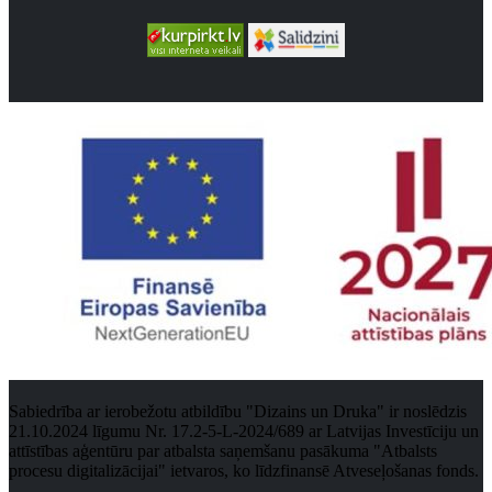
Sabiedrība ar ierobežotu atbildību "Dizains un Druka" ir noslēdzis
21.10.2024 līgumu Nr. 17.2-5-L-2024/689 ar Latvijas Investīciju un
attīstības aģentūru par atbalsta saņemšanu pasākuma "Atbalsts
procesu digitalizācijai" ietvaros, ko līdzfinansē Atveseļošanas fonds.