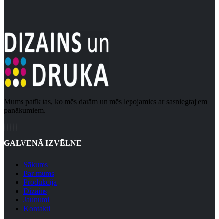
Mums patīk tas, ko mēs darām un mēs lepojamies ar sasniegtajiem
panākumiem.
GALVENĀ IZVĒLNE
Sākums
Par mums
Produkcija
Dizains
Jaunumi
Kontakti