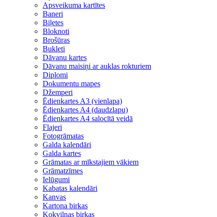
Apsveikuma kartītes
Baneri
Biļetes
Bloknoti
Brošūras
Bukleti
Dāvanu kartes
Dāvanu maisiņi ar auklas rokturiem
Diplomi
Dokumentu mapes
Džemperi
Ēdienkartes A3 (vienlapa)
Ēdienkartes A4 (daudzlapu)
Ēdienkartes A4 salocītā veidā
Flajeri
Fotogrāmatas
Galda kalendāri
Galda kartes
Grāmatas ar mīkstajiem vākiem
Grāmatzīmes
Ielūgumi
Kabatas kalendāri
Kanvas
Kartona birkas
Kokvilnas birkas