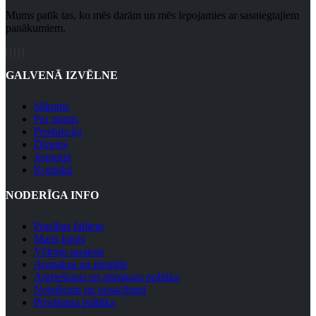
Mums patīk tas, ko mēs darām un mēs lepojamies ar sasniegtajiem
panākumiem.
GALVENĀ IZVĒLNE
Sākums
Par mums
Produkcija
Dizains
Jaunumi
Kontakti
NODERĪGA INFO
Prasības failiem
Mans konts
Vēlmju saraksts
Apmaksa un piegāde
Atgriešanas un atmaksas politika
Noteikumi un nosacījumi
Privātuma politika