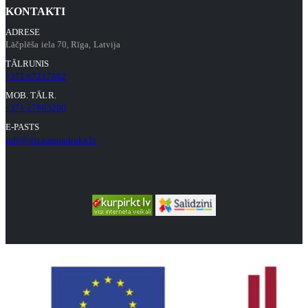
KONTAKTI
ADRESE
Lāčplēša iela 70, Rīga, Latvija
TĀLRUNIS
+371 67217802
MOB. TĀLR.
+371 27863280
E-PASTS
info@dizainsundruka.lv