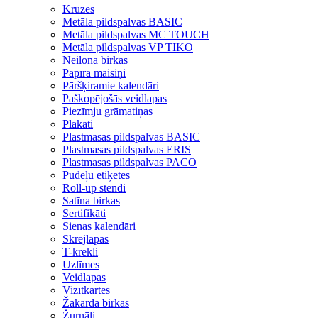
Krūzes
Metāla pildspalvas BASIC
Metāla pildspalvas MC TOUCH
Metāla pildspalvas VP TIKO
Neilona birkas
Papīra maisiņi
Pāršķiramie kalendāri
Paškopējošās veidlapas
Piezīmju grāmatiņas
Plakāti
Plastmasas pildspalvas BASIC
Plastmasas pildspalvas ERIS
Plastmasas pildspalvas PACO
Pudeļu etiķetes
Roll-up stendi
Satīna birkas
Sertifikāti
Sienas kalendāri
Skrejlapas
T-krekli
Uzlīmes
Veidlapas
Vizītkartes
Žakarda birkas
Žurnāli