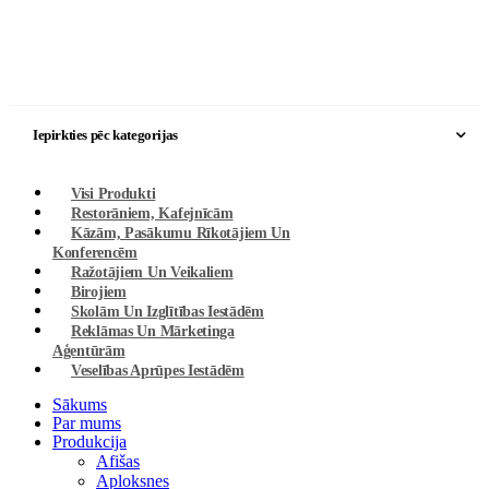
Iepirkties pēc kategorijas
Visi Produkti
Restorāniem, Kafejnīcām
Kāzām, Pasākumu Rīkotājiem Un
Konferencēm
Ražotājiem Un Veikaliem
Birojiem
Skolām Un Izglītības Iestādēm
Reklāmas Un Mārketinga
Aģentūrām
Veselības Aprūpes Iestādēm
Sākums
Par mums
Produkcija
Afišas
Aploksnes