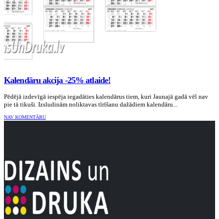
Kalendāru akcija -25% atlaide!
Pēdējā izdevīgā iespēja iegadāties kalendārus tiem, kuri Jaunajā gadā vēl nav
pie tā tikuši. Izsludinām noliktavas tīrīšanu dažādiem kalendāru...
NAV KOMENTĀRU