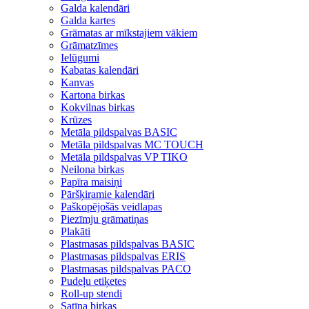
Galda kalendāri
Galda kartes
Grāmatas ar mīkstajiem vākiem
Grāmatzīmes
Ielūgumi
Kabatas kalendāri
Kanvas
Kartona birkas
Kokvilnas birkas
Krūzes
Metāla pildspalvas BASIC
Metāla pildspalvas MC TOUCH
Metāla pildspalvas VP TIKO
Neilona birkas
Papīra maisiņi
Pāršķiramie kalendāri
Paškopējošās veidlapas
Piezīmju grāmatiņas
Plakāti
Plastmasas pildspalvas BASIC
Plastmasas pildspalvas ERIS
Plastmasas pildspalvas PACO
Pudeļu etiķetes
Roll-up stendi
Satīna birkas