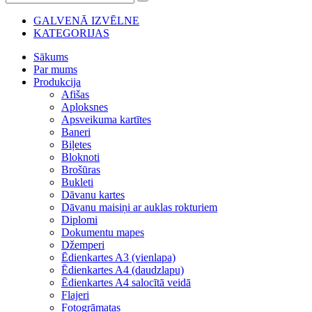
GALVENĀ IZVĒLNE
KATEGORIJAS
Sākums
Par mums
Produkcija
Afišas
Aploksnes
Apsveikuma kartītes
Baneri
Biļetes
Bloknoti
Brošūras
Bukleti
Dāvanu kartes
Dāvanu maisiņi ar auklas rokturiem
Diplomi
Dokumentu mapes
Džemperi
Ēdienkartes A3 (vienlapa)
Ēdienkartes A4 (daudzlapu)
Ēdienkartes A4 salocītā veidā
Flajeri
Fotogrāmatas