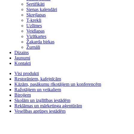
Sertifikāti
Sienas kalendāri
Skrejlapas
T-krekli
Uzlīmes
Veidlapas
Vizītkartes
Žakarda birkas
Žurnāli
Dizains
Jaunumi
Kontakti
Visi produkti
Restorāniem, kafejnīcām
Kāzām, pasākumu rīkotājiem un konferencēm
Ražotājiem un veikaliem
Birojiem
Skolām un izglītības iestādēm
Reklāmas un mārketinga aģentūrām
Veselības aprūpes iestādēm