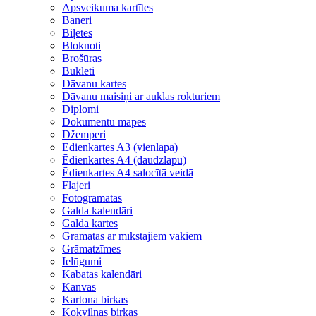
Apsveikuma kartītes
Baneri
Biļetes
Bloknoti
Brošūras
Bukleti
Dāvanu kartes
Dāvanu maisiņi ar auklas rokturiem
Diplomi
Dokumentu mapes
Džemperi
Ēdienkartes A3 (vienlapa)
Ēdienkartes A4 (daudzlapu)
Ēdienkartes A4 salocītā veidā
Flajeri
Fotogrāmatas
Galda kalendāri
Galda kartes
Grāmatas ar mīkstajiem vākiem
Grāmatzīmes
Ielūgumi
Kabatas kalendāri
Kanvas
Kartona birkas
Kokvilnas birkas