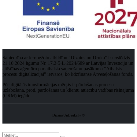
Sabiedrība ar ierobežotu atbildību "Dizains un Druka" ir noslēdzis
21.10.2024 līgumu Nr. 17.2-5-L-2024/689 ar Latvijas Investīciju un
attīstības aģentūru par atbalsta saņemšanu pasākuma "Atbalsts
procesu digitalizācijai" ietvaros, ko līdzfinansē Atveseļošanas fonds.
Pēc digitālās transformācijas mērķis ir pārdošanas procesu
uzlabošana, proti, pārdošanas un klientu attiecību vadības risinājuma
(CRM) iegāde.
DizainsUnDruka.lv ©