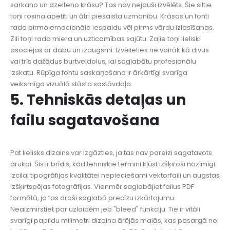
sarkano un dzelteno krāsu? Tas nav nejauši izvēlēts. Šie siltie
toņi rosina apetīti un ātri piesaista uzmanību. Krāsas un fonti
rada pirmo emocionālo iespaidu vēl pirms vārdu izlasīšanas.
Zili toņi rada miera un uzticamības sajūtu. Zaļie toņi lieliski
asociējas ar dabu un izaugsmi. Izvēlieties ne vairāk kā divus
vai trīs dažādus burtveidolus, lai saglabātu profesionālu
izskatu. Rūpīga fontu saskaņošana ir ārkārtīgi svarīga
veiksmīga vizuālā stāsta sastāvdaļa.
5. Tehniskās detaļas un
failu sagatavošana
Pat lielisks dizains var izgāzties, ja tas nav pareizi sagatavots
drukai. Šis ir brīdis, kad tehniskie termini kļūst izšķiroši nozīmīgi.
Izcilai tipogrāfijas kvalitātei nepieciešami vektorfaili un augstas
izšķirtspējas fotogrāfijas. Vienmēr saglabājiet failus PDF
formātā, jo tas droši saglabā precīzu izkārtojumu.
Neaizmirstiet par uzlaidēm jeb "bleed" funkciju. Tie ir vitāli
svarīgi papildu milimetri dizaina ārējās malās, kas pasargā no