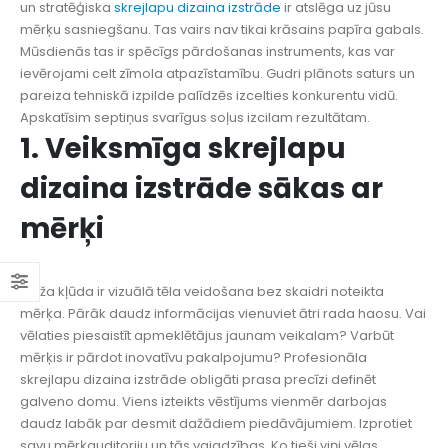
un stratēģiska
skrejlapu dizaina izstrāde
ir atslēga uz jūsu
mērķu sasniegšanu. Tas vairs nav tikai krāsains papīra gabals.
Mūsdienās tas ir spēcīgs pārdošanas instruments, kas var
ievērojami celt zīmola atpazīstamību. Gudri plānots saturs un
pareiza tehniskā izpilde palīdzēs izcelties konkurentu vidū.
Apskatīsim septiņus svarīgus soļus izcilam rezultātam.
1. Veiksmīga skrejlapu
dizaina izstrāde sākas ar
mērķi
Bieža kļūda ir vizuālā tēla veidošana bez skaidri noteikta
mērķa. Pārāk daudz informācijas vienuviet ātri rada haosu. Vai
vēlaties piesaistīt apmeklētājus jaunam veikalam? Varbūt
mērķis ir pārdot inovatīvu pakalpojumu? Profesionāla
skrejlapu dizaina izstrāde obligāti prasa precīzi definēt
galveno domu. Viens izteikts vēstījums vienmēr darbojas
daudz labāk par desmit dažādiem piedāvājumiem. Izprotiet
savu mērķauditoriju un tās vajadzības. Ko tieši viņi vēlas