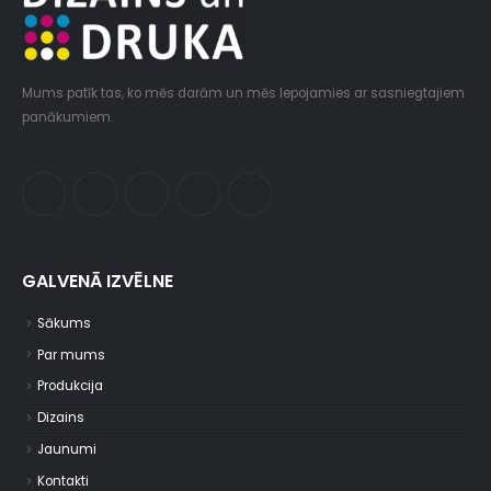
Mums patīk tas, ko mēs darām un mēs lepojamies ar sasniegtajiem
panākumiem.
GALVENĀ IZVĒLNE
Sākums
Par mums
Produkcija
Dizains
Jaunumi
Kontakti