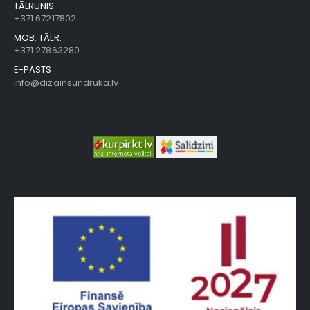
TĀLRUNIS
+371 67217802
MOB. TĀLR.
+371 27863280
E-PASTS
info@dizainsundruka.lv