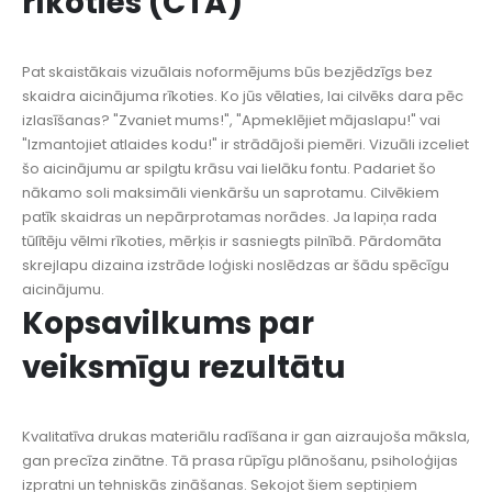
rīkoties (CTA)
Pat skaistākais vizuālais noformējums būs bezjēdzīgs bez
skaidra aicinājuma rīkoties. Ko jūs vēlaties, lai cilvēks dara pēc
izlasīšanas? "Zvaniet mums!", "Apmeklējiet mājaslapu!" vai
"Izmantojiet atlaides kodu!" ir strādājoši piemēri. Vizuāli izceliet
šo aicinājumu ar spilgtu krāsu vai lielāku fontu. Padariet šo
nākamo soli maksimāli vienkāršu un saprotamu. Cilvēkiem
patīk skaidras un nepārprotamas norādes. Ja lapiņa rada
tūlītēju vēlmi rīkoties, mērķis ir sasniegts pilnībā. Pārdomāta
skrejlapu dizaina izstrāde loģiski noslēdzas ar šādu spēcīgu
aicinājumu.
Kopsavilkums par
veiksmīgu rezultātu
Kvalitatīva drukas materiālu radīšana ir gan aizraujoša māksla,
gan precīza zinātne. Tā prasa rūpīgu plānošanu, psiholoģijas
izpratni un tehniskās zināšanas. Sekojot šiem septiņiem