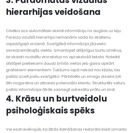
3. Pārdomātas vizuālās
hierarhijas veidošana
Cilvēka acs automātiski skenē informāciju no augšas uz leju.
Pareiza vizuālā hierarhija nemanāmi vada šo skatienu
vajadzīgajā virzienā. Svarīgākā informācija jāizvieto
visredzamākajās vietās. Izmantojiet atšķirīgus burtu izmērus,
lai skaidri nodalītu virsrakstus no aprakstošā teksta. Noteikti
atstājiet pietiekami daudz brīvās vietas jeb gaisa apkārt
grafiskiem elementiem. Tukšums lapā nekad nav kļūda, tas
palīdz izcelt pašu svarīgāko. Pārblīvēts un smags dizains ļoti
ātri nogurdina un atbaida potenciālo klientu. Strukturēts saturs
palīdz informācijai ātrāk sasniegt adresāta prātu un sirdi.
4. Krāsu un burtveidolu
psiholoģiskais spēks
Vai esat ievērojuši, ka ātrās ēdināšanas restorāni bieži izmanto