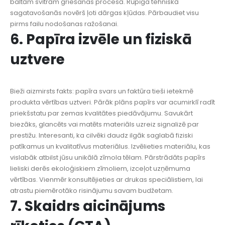
baltām svītrām griešanas procesā. Rūpīga tehniskā
sagatavošanās novērš ļoti dārgas kļūdas. Pārbaudiet visu
pirms failu nodošanas ražošanai.
6. Papīra izvēle un fiziskā
uztvere
Bieži aizmirsts fakts: papīra svars un faktūra tieši ietekmē
produkta vērtības uztveri. Pārāk plāns papīrs var acumirklī radīt
priekšstatu par zemas kvalitātes piedāvājumu. Savukārt
biezāks, glancēts vai matēts materiāls uzreiz signalizē par
prestižu. Interesanti, ka cilvēki daudz ilgāk saglabā fiziski
patīkamus un kvalitatīvus materiālus. Izvēlieties materiālu, kas
vislabāk atbilst jūsu unikālā zīmola tēlam. Pārstrādāts papīrs
lieliski derēs ekoloģiskiem zīmoliem, izceļot uzņēmuma
vērtības. Vienmēr konsultējieties ar drukas speciālistiem, lai
atrastu piemērotāko risinājumu savam budžetam.
7. Skaidrs aicinājums