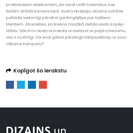
praktiskajiem ieteikumiem, jūs varat radīt materiālus, kas
tiešām strādā biznesa labā. Gudra skrejlapu dizaina izstrāde
palīdzēs veiksmīgi pārvērst garāmgājējus par lojāliem
klientiem. Atcerieties, ka ikviena mazākā detaļa veido kopējo
stāstu. Sākot no skaļa virsraksta un beidzot ar papīra biezumu,
viss ir nozīmīgi. Vai esat gatavi pārsteigt mērķauditoriju ar savu
nākamo kampaņu?
Kopīgot šo ierakstu