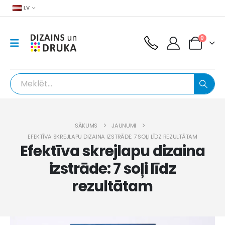
LV
0
SĀKUMS
JAUNUMI
EFEKTĪVA SKREJLAPU DIZAINA IZSTRĀDE: 7 SOĻI LĪDZ REZULTĀTAM
Efektīva skrejlapu dizaina
izstrāde: 7 soļi līdz
rezultātam