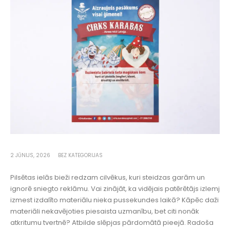
2 JŪNIJS, 2026
BEZ KATEGORIJAS
Pilsētas ielās bieži redzam cilvēkus, kuri steidzas garām un
ignorē sniegto reklāmu. Vai zinājāt, ka vidējais patērētājs izlemj
izmest izdalīto materiālu nieka pussekundes laikā? Kāpēc daži
materiāli nekavējoties piesaista uzmanību, bet citi nonāk
atkritumu tvertnē? Atbilde slēpjas pārdomātā pieejā. Radoša