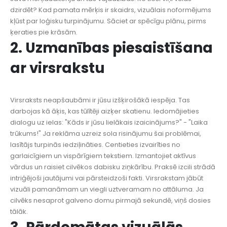
dzirdēt? Kad pamata mērķis ir skaidrs, vizuālais noformējums
kļūst par loģisku turpinājumu. Sāciet ar spēcīgu plānu, pirms
ķeraties pie krāsām.
2. Uzmanības piesaistīšana
ar virsrakstu
Virsraksts neapšaubāmi ir jūsu izšķirošākā iespēja. Tas
darbojas kā āķis, kas tūlītēji aizķer skatienu. Iedomājieties
dialogu uz ielas: "Kāds ir jūsu lielākais izaicinājums?" - "Laika
trūkums!" Ja reklāma uzreiz sola risinājumu šai problēmai,
lasītājs turpinās iedziļināties. Centieties izvairīties no
garlaicīgiem un vispārīgiem tekstiem. Izmantojiet aktīvus
vārdus un raisiet cilvēkos dabisku ziņkārību. Praksē izcili strādā
intriģējoši jautājumi vai pārsteidzoši fakti. Virsrakstam jābūt
vizuāli pamanāmam un viegli uztveramam no attāluma. Ja
cilvēks nesaprot galveno domu pirmajā sekundē, viņš dosies
tālāk.