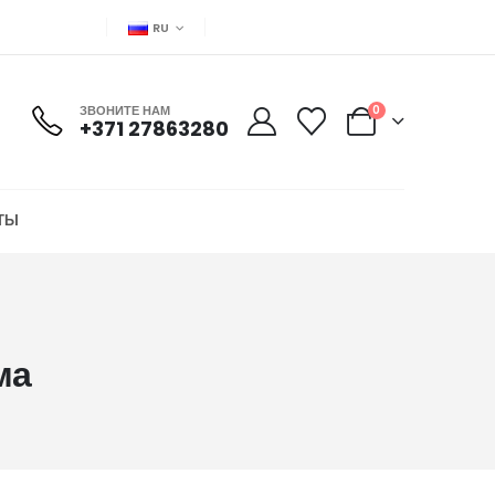
RU
ЗВОНИТЕ НАМ
0
+371 27863280
ТЫ
ма