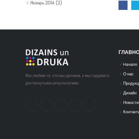
Январь 2014
(2)
ГЛАВН
Hачало
О нас
Мы любим то, что мы делаем, и мы гордимся
достигнутыми результатами.
Продукц
Дизайн
Новости
Контакт