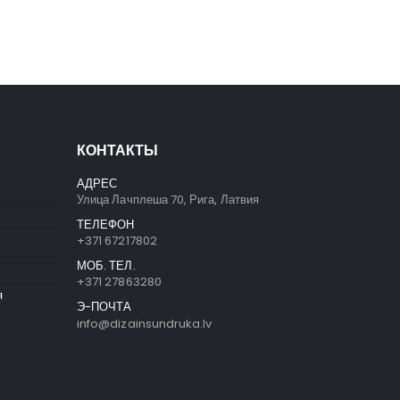
КОНТАКТЫ
АДРЕС
Улица Лачплеша 70, Рига, Латвия
ТЕЛЕФОН
+371 67217802
МОБ. ТЕЛ.
+371 27863280
я
Э-ПОЧТА
info@dizainsundruka.lv