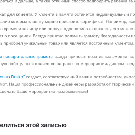
раться и дальше, а также отличный способ подбодрить ребёнка за 
ат для клиента
. У клиента в памяти останется индивидуальный по
ание которых клиенту можно присвоить сертификат. Например, ис
о времени как игру или полную адреналина активность, его можно 
т о посещении. Всегда приятно получить грамоту благодарности и
ь приобрёл уникальный товар или является постоянным клиентом.
и поощрительные грамоты
всегда приносят позитивные эмоции пол
ую работу, так и в качестве награды на мероприятии, диплом все
ins un Druka”
создаст, соответствующий вашим потребностям, дипло
амот. Наши профессиональные дизайнеры разработают творческий
сделать Ваше мероприятие незабываемым!
елиться этой записью