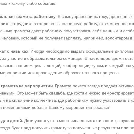
ием к какому-либо событию.
льная грамота работнику
. В самоуправлениях, государственных
рить сотрудника за хорошо выполненную работу, ответственное от
льные грамоты дают работнику почувствовать себя ценным и осо
 человеку, который не получает зарплату, например, волонтёром в
ат о навыках
. Иногда необходимо выдать официальные дипломы 
 за участие в образовательном семинаре. В настоящее время есть
льные знания – циклы лекций, конференции, курсы, и каждый раз
 мероприятии или прохождение образовательного процесса.
 грамота на мероприятии
. Грамота почёта всегда придаёт активн
ивными. Это может быть свадьба, где гостям нужно демонстрироват
й на сплочение коллектива, где работникам нужно участвовать в 
 номинациями добавят Вашему мероприятия веселья!
для детей
. Дети участвуют в многочисленных активностях, кружка
сегда будет рад получить грамоту за полученные результаты или п