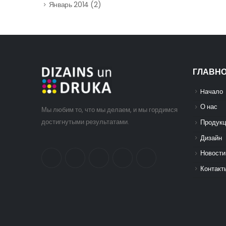
Январь 2014
(2)
ГЛАВН
Hачало
О нас
Мы любим то, что мы делаем, и мы гордимся
достигнутыми результатами.
Продукц
Дизайн
Новости
Контакт