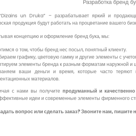
Разработка бренд бу
“Dizains un Druka” – разрабатывает яркий и продающ
ская продукция будут работать на процветание вашего биз
тывая концепцию и оформление бренд бука, мы:
тимся о том, чтобы бренд нес посыл, понятный клиенту.
ираем графику, цветовую гамму и другие элементы с учет
тируем элементы бренда к разным форматам наружной и ц
раняем ваши деньги и время, которые часто теряют 
зентационных материалов.
ичая с нами вы получите
продуманный и качественн
эффективные идеи и современные элементы фирменного стил
задать вопрос или сделать заказ? Звоните нам, пишите н