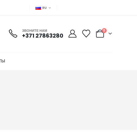
RU
ЗВОНИТЕ НАМ
0
+371 27863280
ТЫ