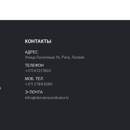
КОНТАКТЫ
АДРЕС
Улица Лачплеша 70, Рига, Латвия
ТЕЛЕФОН
+371 67217802
МОБ. ТЕЛ.
+371 27863280
я
Э-ПОЧТА
info@dizainsundruka.lv