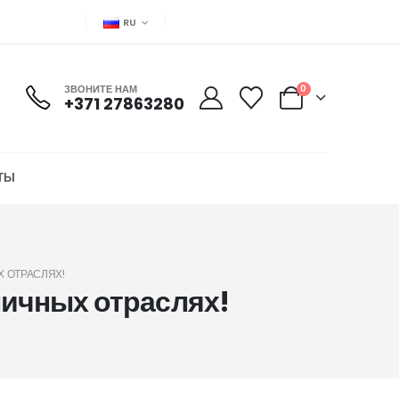
RU
ЗВОНИТЕ НАМ
0
+371 27863280
ТЫ
 ОТРАСЛЯХ!
личных отраслях!