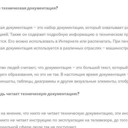
е техническая документация?
ая документация - это набор документации, который охватывает 
ией; Также он содержит подробную информацию о техническом прод
тся. Его можно использовать в Интернете или распечатать. При печ
ая документация используется в различных отраслях - машинострое
во людей считают, что документация - это большой текст, который
го образования, но это не так. В настоящее время документация - 
риншоты, таблицы, диаграммы и другие визуальные элементы, отоб
дь читает техническую документацию?
на мнение, что никто не читает техническую документацию, эти ин
никто не читает инструкцию по эксплуатации на телевизоре, до того
ональной сфере люди так не поступают.