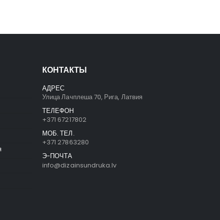
КОНТАКТЫ
АДРЕС
Улица Лачплеша 70, Рига, Латвия
ТЕЛЕФОН
+371 67217802
МОБ. ТЕЛ.
+371 27863280
я
Э-ПОЧТА
info@dizainsundruka.lv