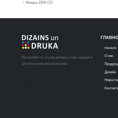
Январь 2014
(2)
ГЛАВН
Hачало
О нас
Мы любим то, что мы делаем, и мы гордимся
достигнутыми результатами.
Продукц
Дизайн
Новости
Контакт