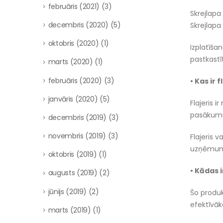
februāris (2021)
(3)
Skrejlapa
decembris (2020)
(5)
Skrejlapa 
oktobris (2020)
(1)
Izplatīša
pastkastī
marts (2020)
(1)
februāris (2020)
(3)
• Kas ir f
janvāris (2020)
(5)
Flajeris 
pasākumu 
decembris (2019)
(3)
novembris (2019)
(3)
Flajeris 
uzņēmumu 
oktobris (2019)
(1)
• Kādas i
augusts (2019)
(2)
jūnijs (2019)
(2)
Šo produk
efektīvā
marts (2019)
(1)