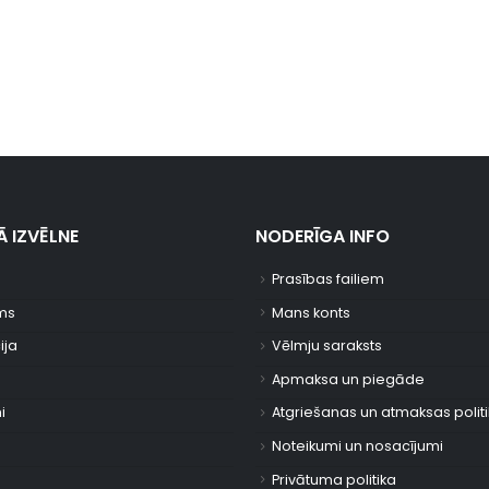
 IZVĒLNE
NODERĪGA INFO
Prasības failiem
ms
Mans konts
ija
Vēlmju saraksts
Apmaksa un piegāde
i
Atgriešanas un atmaksas polit
Noteikumi un nosacījumi
Privātuma politika