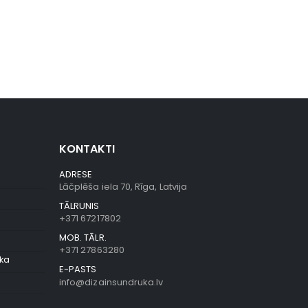
KONTAKTI
ADRESE
Lāčplēša iela 70, Rīga, Latvija
TĀLRUNIS
+371 67217802
MOB. TĀLR.
+371 27863280
ika
E-PASTS
info@dizainsundruka.lv