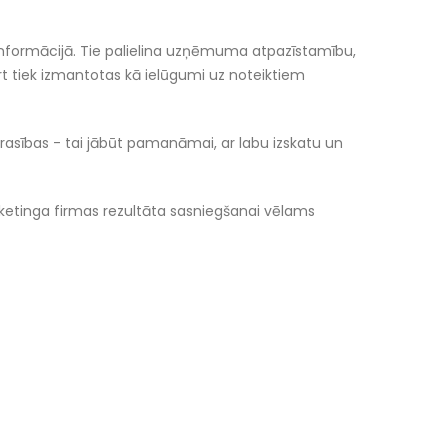
un informācijā. Tie palielina uzņēmuma atpazīstamību,
rt tiek izmantotas kā ielūgumi uz noteiktiem
 prasības - tai jābūt pamanāmai, ar labu izskatu un
ārketinga firmas rezultāta sasniegšanai vēlams