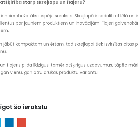
 atšķirība starp skrejlapu un flajeru?
i ir neierobežotāks iespēju saraksts. Skrejlapā ir sadalīti attēlā 
lientus par jauniem produktiem un inovācijām. Flajeri galvenokā
iem.
im jābūt kompaktam un ērtam, tad skrejlapai tiek izvirzītas citas
inu.
 un flajeris pilda līdzīgus, tomēr atšķirīgus uzdevumus, tāpēc m
gan vienu, gan otru drukas produktu variantu.
īgot šo ierakstu