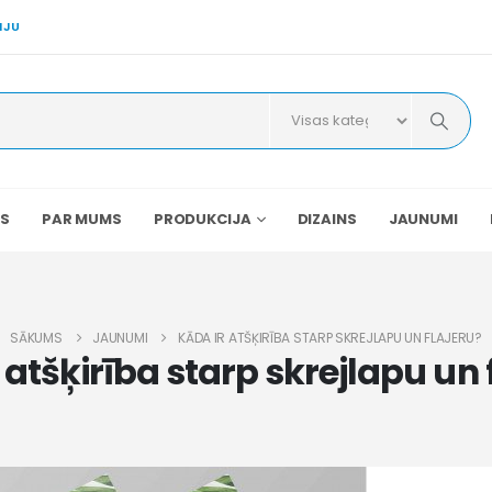
IJU
S
PAR MUMS
PRODUKCIJA
DIZAINS
JAUNUMI
SĀKUMS
JAUNUMI
KĀDA IR ATŠĶIRĪBA STARP SKREJLAPU UN FLAJERU?
 atšķirība starp skrejlapu un 