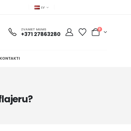
LV
ZVANIET MUMS
0
+371 27863280
KONTAKTI
flajeru?