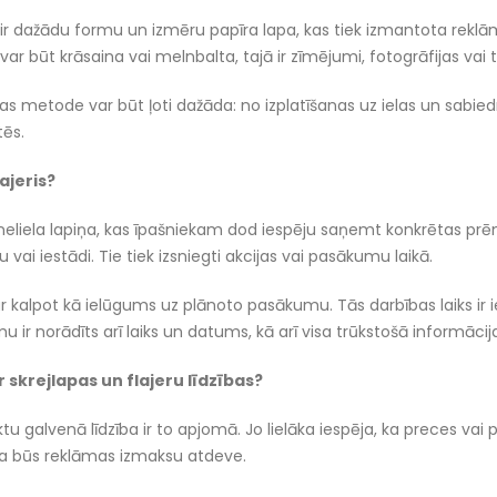
 ir dažādu formu un izmēru papīra lapa, kas tiek izmantota reklām
var būt krāsaina vai melnbalta, tajā ir zīmējumi, fotogrāfijas vai t
nas metode var būt ļoti dažāda: no izplatīšanas uz ielas un sabiedri
tēs.
lajeris?
ir neliela lapiņa, kas īpašniekam dod iespēju saņemt konkrētas pr
vai iestādi. Tie tiek izsniegti akcijas vai pasākumu laikā.
var kalpot kā ielūgums uz plānoto pasākumu. Tās darbības laiks ir i
ir norādīts arī laiks un datums, kā arī visa trūkstošā informācij
r skrejlapas un flajeru līdzības?
tu galvenā līdzība ir to apjomā. Jo lielāka iespēja, ka preces vai 
ka būs reklāmas izmaksu atdeve.