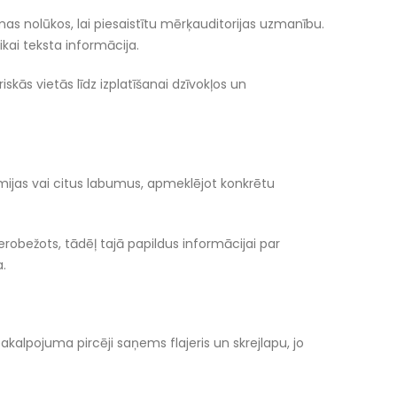
as nolūkos, lai piesaistītu mērķauditorijas uzmanību.
ikai teksta informācija.
skās vietās līdz izplatīšanai dzīvokļos un
ēmijas vai citus labumus, apmeklējot konkrētu
erobežots, tādēļ tajā papildus informācijai par
a.
pakalpojuma pircēji saņems flajeris un skrejlapu, jo