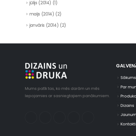
jūlijs (2014)
(1)
maijs (2014)
(2)
janvāris (2014)
(2)
GALVENĀ
Sākums
Par mu
Mums patīk tas, ko mēs darām un mēs
lepojamies ar sasniegtajiem panākumiem.
Produkc
Dizains
Jaunum
Kontakti