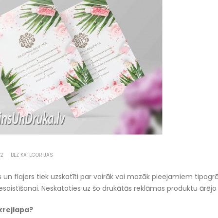
22
BEZ KATEGORIJAS
s un flajers tiek uzskatīti par vairāk vai mazāk pieejamiem tipogr
iesaistīšanai. Neskatoties uz šo drukātās reklāmas produktu ārējo lī
skrejlapa?